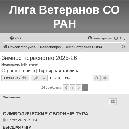
Лига Ветеранов СО
РАН
FAQ
Регистрация
Вход
П
Список форумов
Новосибирск
Лига Ветеранов СОРАН
о
Зимнее первенство 2025-26
и
Модератор:
lv40 referee
с
Страничка лиги
|
Турнирная таблица
к
Поиск
Расширенн
Ответить
1
2
3
Пред.
24 сообщения
Овчинников
СИМВОЛИЧЕСКИЕ СБОРНЫЕ ТУРА
С
Вт фев 24, 2026 11:39
о
о
ВЫСШАЯ ЛИГА