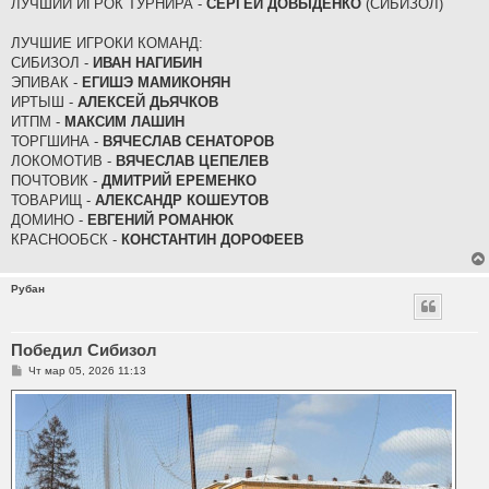
ЛУЧШИЙ ИГРОК ТУРНИРА -
СЕРГЕЙ ДОВЫДЕНКО
(СИБИЗОЛ)
ЛУЧШИЕ ИГРОКИ КОМАНД:
СИБИЗОЛ -
ИВАН НАГИБИН
ЭПИВАК -
ЕГИШЭ МАМИКОНЯН
ИРТЫШ -
АЛЕКСЕЙ ДЬЯЧКОВ
ИТПМ -
МАКСИМ ЛАШИН
ТОРГШИНА -
ВЯЧЕСЛАВ СЕНАТОРОВ
ЛОКОМОТИВ -
ВЯЧЕСЛАВ ЦЕПЕЛЕВ
ПОЧТОВИК -
ДМИТРИЙ ЕРЕМЕНКО
ТОВАРИЩ -
АЛЕКСАНДР КОШЕУТОВ
ДОМИНО -
ЕВГЕНИЙ РОМАНЮК
КРАСНООБСК -
КОНСТАНТИН ДОРОФЕЕВ
Рубан
Победил Сибизол
С
Чт мар 05, 2026 11:13
о
о
б
щ
е
н
и
е