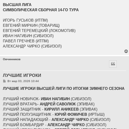
о
о
ВЫСШАЯ ЛИГА
б
СИМВОЛИЧЕСКАЯ СБОРНАЯ 14-ГО ТУРА
щ
е
н
ИГОРЬ ГУСЬКОВ (ИТПМ)
и
е
ЕВГЕНИЙ МИРКИН (ТОВАРИЩ)
ЕВГЕНИЙ ТЕРЕМЕЦКИЙ (ЛОКОМОТИВ)
ИВАН НАГИБИН (СИБИЗОЛ)
ПАВЕЛ ГРЕЧНЕВ (ИТПМ)
АЛЕКСАНДР ЧИРКО (СИБИЗОЛ)
Овчинников
ЛУЧШИЕ ИГРОКИ
С
Вт мар 03, 2026 10:44
о
о
ЛУЧШИЕ ИГРОКИ ВЫСШЕЙ ЛИГИ ПО ИТОГАМ ЗИМНЕГО СЕЗОНА
б
щ
е
ЛУЧШИЙ НОВИЧОК-
ИВАН НАГИБИН
(СИБИЗОЛ)
н
ЛУЧШИЙ ВРАТАРЬ-
АНДРЕЙ САВОЛЮК
(ЭПИВАК)
и
е
ЛУЧШИЙ ЗАЩИТНИК -
КИРИЛЛ АНИКЕЕВ
(ЭПИВАК)
ЛУЧШИЙ ПОЛУЗАЩИТНИК -
ЮРИЙ ФОМИЧЕВ
(ИРТЫШ)
ЛУЧШИЙ НАПАДАЮЩИЙ -
АЛЕКСАНДР ЧИРКО
(СИБИЗОЛ)
ЛУЧШИЙ БОМБАРДИР -
АЛЕКСАНДР ЧИРКО
(СИБИЗОЛ)