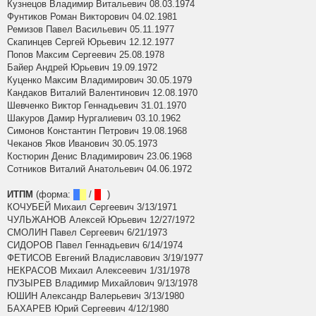
Кузнецов Владимир Витальевич 08.03.1974
Фунтиков Роман Викторович 04.02.1981
Ремизов Павел Васильевич 05.11.1977
Скапинцев Сергей Юрьевич 12.12.1977
Попов Максим Сергеевич 25.08.1978
Байер Андрей Юрьевич 19.09.1972
Куценко Максим Владимирович 30.05.1979
Кандаков Виталий Валентинович 12.08.1970
Шевченко Виктор Геннадьевич 31.01.1970
Шакуров Дамир Нургалиевич 03.10.1962
Симонов Константин Петрович 19.08.1968
Чеканов Яков Иванович 30.05.1973
Костюрин Денис Владимирович 23.06.1968
Сотников Виталий Анатольевич 04.06.1972
ИТПМ
(форма:
█
█
/
█
█
)
КОЧУБЕЙ Михаил Сергеевич 3/13/1971
ЧУЛЬЖАНОВ Алексей Юрьевич 12/27/1972
СМОЛИН Павел Сергеевич 6/21/1973
СИДОРОВ Павел Геннадьевич 6/14/1974
ФЕТИСОВ Евгений Владиславович 3/19/1977
НЕКРАСОВ Михаил Алексеевич 1/31/1978
ПУЗЫРЕВ Владимир Михайлович 9/13/1978
ЮШИН Александр Валерьевич 3/13/1980
БАХАРЕВ Юрий Сергеевич 4/12/1980