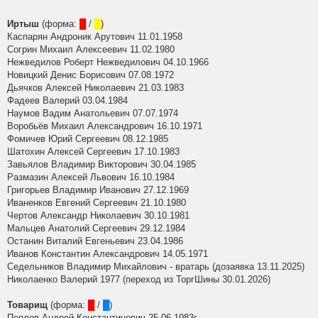
Иртыш
(форма:
█
/
█
)
Каспарян Андроник Арутович 11.01.1958
Согрин Михаил Алексеевич 11.02.1980
Нежведилов Роберт Нежведилович 04.10.1966
Новицкий Денис Борисович 07.08.1972
Дьячков Алексей Николаевич 21.03.1983
Фадеев Валерий 03.04.1984
Наумов Вадим Анатольевич 07.07.1974
Воробьёв Михаил Александрович 16.10.1971
Фомичев Юрий Сергеевич 08.12.1985
Шатохин Алексей Сергеевич 17.10.1983
Завьялов Владимир Викторович 30.04.1985
Размазин Алексей Львович 16.10.1984
Григорьев Владимир Иванович 27.12.1969
Иваненков Евгений Сергеевич 21.10.1980
Чертов Александр Николаевич 30.10.1981
Мальцев Анатолий Сергеевич 29.12.1984
Останин Виталий Евгеньевич 23.04.1986
Иванов Константин Александрович 14.05.1971
Седельников Владимир Михайлович - вратарь (дозаявка 13.11.2025)
Николаенко Валерий 1977 (переход из ТоргШины 30.01.2026)
Товарищ
(форма:
█
/
█
)
Пеплов Андрей Константинович 25.06.1983г