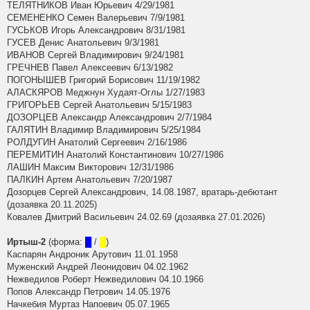
ТЕЛЯТНИКОВ Иван Юрьевич 4/29/1981
СЕМЕНЕНКО Семен Валерьевич 7/9/1981
ГУСЬКОВ Игорь Александрович 8/31/1981
ГУСЕВ Денис Анатольевич 9/3/1981
ИВАНОВ Сергей Владимирович 9/24/1981
ГРЕЧНЕВ Павел Алексеевич 6/13/1982
ПОГОНЫШЕВ Григорий Борисович 11/19/1982
АЛАСКЯРОВ Меджнун Худаят-Оглы 1/27/1983
ГРИГОРЬЕВ Сергей Анатольевич 5/15/1983
ДОЗОРЦЕВ Александр Александрович 2/7/1984
ГАЛЯТИН Владимир Владимирович 5/25/1984
РОЛДУГИН Анатолий Сергеевич 2/16/1986
ПЕРЕМИТИН Анатолий Константинович 10/27/1986
ЛАШИН Максим Викторович 12/31/1986
ПАЛКИН Артем Анатольевич 7/20/1987
Дозорцев Сергей Александрович, 14.08.1987, вратарь-дебютант
(дозаявка 20.11.2025)
Ковалев Дмитрий Васильевич 24.02.69 (дозаявка 27.01.2026)
Иртыш-2
(форма:
█
/
█
)
Каспарян Андроник Арутович 11.01.1958
Муженский Андрей Леонидович 04.02.1962
Нежведилов Роберт Нежведилович 04.10.1966
Попов Александр Петрович 14.05.1976
Начкебия Муртаз Напоевич 05.07.1965