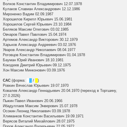
Волков Константин Владимирович 12.07.1978
Кулаков Славиан Александрович 12.12.1986
Мироненко Вадим 02.09.1987
Хорошилов Кирилл Юрьевич 15.06.1981
Хорошилов Сергей Юрьевич 23.10.1984
Беляков Максим Олегович 03.02.1985
Овчаров Павел Павлович 15.04.1974
Артемов Александр Викторович 30.12.1979
Харьков Александр Андреевич 03.02.1976
Уваров Александр Николаевич 08.04.1977
Роговцов Константин Владимирович 01.04.1978
Бауман Юрий Иванович 18.10.1981
Кокодеев Дмитрий Юрьевич 09.12.1975
Хон Максим Минконович 03.09.1976
САС
(форма:
█
█
/
█
)
Ровкин Вячеслав Юрьевич 19.07.1970
Ковалев Александр Геннадьевич 20.04.1970 (переход в Торгшину,
27.0.2026)
Пыкин Павел Иванович 20.06.1966
Ибадуллаев Максим Энверович 15.07.1978
Осокин Леонид Николаевич 03.09.1978
Хлиманков Константин Васильевич 19.09.1971
Верясов Виталий Михайлович 28.07.1975
Попов Александр Валерьевич 22.05.1972