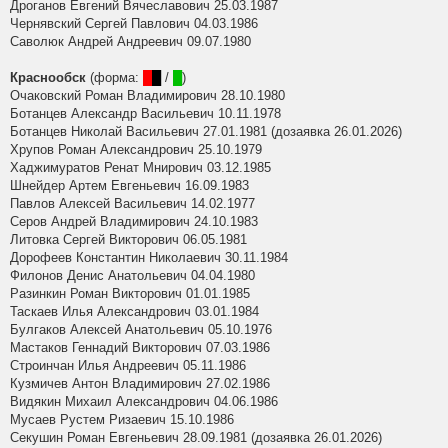
Дроганов Евгений Вячеславович 25.03.1987
Чернявский Сергей Павлович 04.03.1986
Саволюк Андрей Андреевич 09.07.1980
Краснообск
(форма:
█
█
/
█
)
Очаковский Роман Владимирович 28.10.1980
Ботанцев Александр Васильевич 10.11.1978
Ботанцев Николай Васильевич 27.01.1981 (дозаявка 26.01.2026)
Хрупов Роман Александрович 25.10.1979
Хаджимуратов Ренат Мнирович 03.12.1985
Шнейдер Артем Евгеньевич 16.09.1983
Павлов Алексей Васильевич 14.02.1977
Серов Андрей Владимирович 24.10.1983
Литовка Сергей Викторович 06.05.1981
Дорофеев Константин Николаевич 30.11.1984
Филонов Денис Анатольевич 04.04.1980
Разинкин Роман Викторович 01.01.1985
Таскаев Илья Александрович 03.01.1984
Булгаков Алексей Анатольевич 05.10.1976
Мастаков Геннадий Викторович 07.03.1986
Строинчан Илья Андреевич 05.11.1986
Кузмичев Антон Владимирович 27.02.1986
Видякин Михаил Александрович 04.06.1986
Мусаев Рустем Ризаевич 15.10.1986
Секушин Роман Евгеньевич 28.09.1981 (дозаявка 26.01.2026)