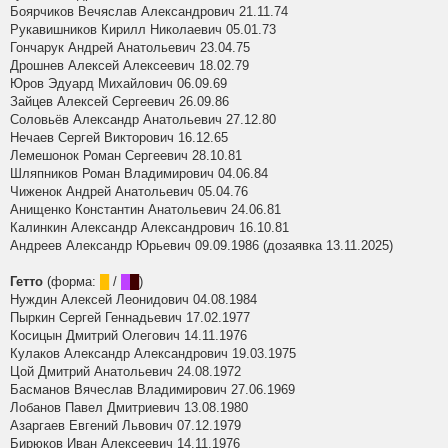
Боярчиков Вечяслав Александрович 21.11.74
Рукавишников Кирилл Николаевич 05.01.73
Гончарук Андрей Анатольевич 23.04.75
Дрошнев Алексей Алексеевич 18.02.79
Юров Эдуард Михайлович 06.09.69
Зайцев Алексей Сергеевич 26.09.86
Соловьёв Александр Анатольевич 27.12.80
Нечаев Сергей Викторович 16.12.65
Лемешонок Роман Сергеевич 28.10.81
Шляпников Роман Владимирович 04.06.84
Чиженок Андрей Анатольевич 05.04.76
Анищенко Константин Анатольевич 24.06.81
Калинкин Александр Александрович 16.10.81
Андреев Александр Юрьевич 09.09.1986 (дозаявка 13.11.2025)
Гетто
(форма:
█
/
█
█
)
Нуждин Алексей Леонидович 04.08.1984
Пыркин Сергей Геннадьевич 17.02.1977
Косицын Дмитрий Олегович 14.11.1976
Кулаков Александр Александрович 19.03.1975
Цой Дмитрий Анатольевич 24.08.1972
Басманов Вячеслав Владимирович 27.06.1969
Лобанов Павел Дмитриевич 13.08.1980
Азаргаев Евгений Львович 07.12.1979
Бирюков Иван Алексеевич 14.11.1976