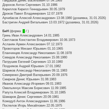
Гайдашов Денис Васильевич 07.04.1985
Дорохов Антон Сергеевич 31.10.1986
Кириллов Кирилл Геннадьевич 30.05.1979
Дроков Павел Владимирович 12.07.1978
Арчибасов Алексей Александрович 13.08.1980 (дозаявка, 31.01.2026)
Бастригин Андрей Витальевич 13.03.1972 (дозаявка, 31.01.2026)
БиН
(форма:
█
/ )
Гринь Иван Александрович 14.01.1985
Светлаков Константин Владимирович 10.06.1973
Асланян Армен Алексанович 07.12.1973
Провоторов Михаил Юрьевич 01.10.1965
Епанчинцев Александр Николаевич 11.08.1978
Севидов Александр Николаевич 15.08.1980
Патрушев Евгений Сергеевич 13.10.1980
Поздняков Андрей Юрьевич 17.01.1982
Шариков Александр Николаевич 09.11.1983
Семеренко Дмитрий Валерьевич 20.09.1976
Смирнов Денис Юрьевич 31.08.1983
Иванов Александр Игоревич 09.01.1983
Омельянчук Максим Борисович 11.09.1985
Рапута Алексей Владимирович 31.10.1985
Шамаров Денис Сергеевич 20.09.1981
Кожедуб Антон Александрович 11.06.1986
Поспелов Игорь Михайлович 22.05.1975