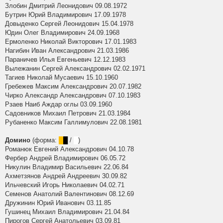
Злобин Дмитрий Леонидович 09.08.1972
Бутрин Юрий Владимирович 17.09.1978
Довыденко Сергей Леонидович 15.04.1978
Юдин Олег Владимирович 24.09.1968
Ермоленко Николай Викторович 17.01.1983
Нагибин Иван Александрович 21.03.1986
Параничев Илья Евгеньевич 12.12.1983
Вылежанин Сергей Александрович 02.02.1971
Тагиев Николай Мусаевич 15.10.1960
Гребежев Максим Александрович 20.07.1982
Чирко Александр Александрович 07.10.1983
Рзаев Наиб Аждар оглы 03.09.1960
Садовников Михаил Петрович 21.03.1984
Рубаненко Максим Галлимулович 22.08.1981
Домино
(форма:
█
█
/
█
)
Романюк Евгений Александрович 04.10.78
Фербер Андрей Владимирович 06.05.72
Никулин Владимир Васильевич 22.06.84
Ахметзянов Андрей Андреевич 30.09.82
Ильчевский Игорь Николаевич 04.02.71
Семенов Анатолий Валентинович 08.12.69
Дружинин Юрий Иванович 03.11.85
Гушинец Михаил Владимирович 21.04.84
Пирогов Сергей Анатольевич 03.09.81