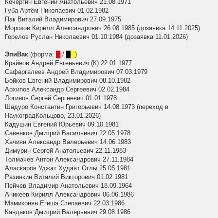
Кочергин Евгений Анатольевич 21.08.1971
Губа Артём Николаевич 01.02.1982
Пак Виталий Владимирович 27.09.1975
Морозов Кирилл Александрович 26.08.1985 (дозаявка 14.11.2025)
Горелов Руслан Николаевич 01.10.1984 (дозаявка 11.01.2026)
ЭпиВак
(форма:
█
/
█
█
)
Крайнов Андрей Евгеньевич (К) 22.01.1977
Сафаргалеев Андрей Владимирович 07.03.1979
Бойков Евгений Владимирович 08.10.1982
Архипов Александр Сергеевич 02.02.1984
Логинов Сергей Сергеевич 01.01.1978
Шадуро Константин Григорьевич 14.08.1973 (переход в
НаукоградКольцово, 23.01.2026)
Кадушин Евгений Юрьевич 09.10.1981
Савенков Дмитрий Васильевич 22.05.1978
Хачиян Александр Валерьевич 14.06.1983
Димурин Сергей Анатольевич 22.11.1983
Толмачев Антон Александрович 27.11.1984
Аласкяров Уджат Худаят Оглы 25.05.1981
Разинкин Виталий Викторович 01.02.1981
Пейчев Владимир Анатольевич 18.09.1964
Аникеев Кирилл Александрович 06.06.1986
Мамиконян Егишэ Степаевич 22.03.1986
Кандаков Дмитрий Валерьевич 29.08.1986