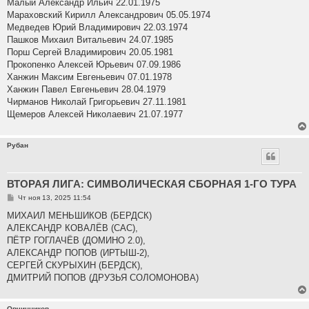
Малый Александр Ильич 22.01.1975
Мараховский Кирилл Александрович 05.05.1974
Медведев Юрий Владимирович 22.03.1974
Пашков Михаил Витальевич 24.07.1985
Порш Сергей Владимирович 20.05.1981
Прокопенко Алексей Юрьевич 07.09.1986
Ханжин Максим Евгеньевич 07.01.1978
Ханжин Павел Евгеньевич 28.04.1979
Чирманов Николай Григорьевич 27.11.1981
Щемеров Алексей Николаевич 21.07.1977
Рубан
ВТОРАЯ ЛИГА: СИМВОЛИЧЕСКАЯ СБОРНАЯ 1-ГО ТУРА
С
Чт ноя 13, 2025 11:54
о
о
МИХАИЛ МЕНЬШИКОВ (БЕРДСК)
б
АЛЕКСАНДР КОВАЛЁВ (САС),
щ
е
ПЁТР ГОГЛАЧЁВ (ДОМИНО 2.0),
н
АЛЕКСАНДР ПОПОВ (ИРТЫШ-2),
и
е
СЕРГЕЙ СКУРЫХИН (БЕРДСК),
ДМИТРИЙ ПОПОВ (ДРУЗЬЯ СОЛОМОНОВА)
Овчинников