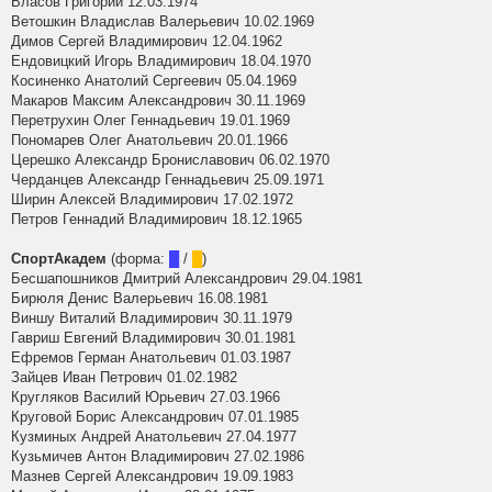
Власов Григорий 12.03.1974
Ветошкин Владислав Валерьевич 10.02.1969
Димов Сергей Владимирович 12.04.1962
Ендовицкий Игорь Владимирович 18.04.1970
Косиненко Анатолий Сергеевич 05.04.1969
Макаров Максим Александрович 30.11.1969
Перетрухин Олег Геннадьевич 19.01.1969
Пономарев Олег Анатольевич 20.01.1966
Церешко Александр Брониславович 06.02.1970
Черданцев Александр Геннадьевич 25.09.1971
Ширин Алексей Владимирович 17.02.1972
Петров Геннадий Владимирович 18.12.1965
СпортАкадем
(форма:
█
/
█
)
Бесшапошников Дмитрий Александрович 29.04.1981
Бирюля Денис Валерьевич 16.08.1981
Виншу Виталий Владимирович 30.11.1979
Гавриш Евгений Владимирович 30.01.1981
Ефремов Герман Анатольевич 01.03.1987
Зайцев Иван Петрович 01.02.1982
Кругляков Василий Юрьевич 27.03.1966
Круговой Борис Александрович 07.01.1985
Кузминых Андрей Анатольевич 27.04.1977
Кузьмичев Антон Владимирович 27.02.1986
Мазнев Сергей Александрович 19.09.1983