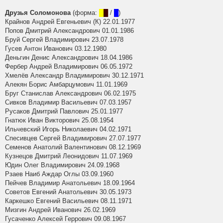
Друзья Соломонова
(форма:
█
█
/
█
)
Крайнов Андрей Евгеньевич (К) 22.01.1977
Попов Дмитрий Александрович 01.01.1986
Бруй Сергей Владимирович 23.07.1978
Гусев Антон Иванович 03.12.1980
Деньгин Денис Александрович 18.04.1986
Фербер Андрей Владимирович 06.05.1972
Хмелёв Александр Владимирович 30.12.1971
Алекян Борис Амбарцумович 11.01.1969
Бруг Станислав Александрович 06.02.1975
Сивков Владимир Васильевич 07.03.1957
Русаков Дмитрий Павлович 25.01.1977
Гнатюк Иван Викторович 25.08.1954
Ильчевский Игорь Николаевич 04.02.1971
Спесивцев Сергей Владимирович 27.07.1977
Семенов Анатолий Валентинович 08.12.1969
Кузнецов Дмитрий Леонидович 11.07.1969
Юдин Олег Владимирович 24.09.1968
Рзаев Наиб Аждар Оглы 03.09.1960
Пейчев Владимир Анатольевич 18.09.1964
Советов Евгений Анатольевич 30.05.1973
Каркешко Евгений Васильевич 08.11.1971
Мизгин Андрей Иванович 26.02.1969
Гусаченко Алексей Геррович 09.08.1967