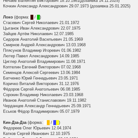
Нечаев Валентин Викторович 18.10.1981(дозаявка 14.11.2025)
Кочкин Александр Александрович 29.07.1973 (дозаявка 25.01.2025)
Локо
(форма:
█
/
█
)
Стасевич Сергей Николаевич 21.01.1972
Цыганок Иван Александрович 22.07.1975
Зайцев Артём Николаевич 12.07.1985
Сидоров Анатолий Васильевич 21.05.1969
Смирнов Андрей Александрович 13.03.1968
Плясунов Владимир Игоревич 01.06.1982
Лютер Павел Александрович 14.09.1985
Циглер Анатолий Владимирович 11.08.1971
Коптелин Евгений Викторович 07.02.1968
Семенцов Алексей Сергеевич 13.06.1984
Батченко Юрий Геннадьевич 23.05.1971
Коричко Виталий Викторович 31.12.1976
Фёдоров Сергей Анатольевич 06.08.1985
Сорокин Владимир Николаевич 23.03.1968
Иванов Анатолий Станиславович 19.11.1982
Черданцев Александр Геннадьевич 25.09.1971
Еськов Фёдор Владимирович 05.07.1979
Кин-Дза-Дза
(форма:
█
█
/
█
█
)
Федореев Олег Юрьевич 12.04.1974
Катков Сергей Иванович 12.10.1975