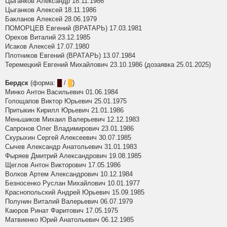
Цыганков Александр 18.11.1986
Цыганков Алексей 18.11.1986
Бакланов Алексей 28.06.1979
ПОМОРЦЕВ Евгений (ВРАТАРЬ) 17.03.1981
Орехов Виталий 23.12.1985
Исаков Алексей 17.07.1980
Плотников Евгений (ВРАТАРЬ) 13.07.1984
Теремецкий Евгений Михайлович 23.10.1986 (дозаявка 25.01.2025)
Бердск
(форма:
█
/
█
)
Минко Антон Васильевич 01.06.1984
Голощапов Виктор Юрьевич 25.01.1975
Притыкин Кирилл Юрьевич 21.01.1986
Меньшиков Михаил Валерьевич 12.12.1983
Сапронов Олег Владимирович 23.01.1986
Скурыхин Сергей Алексеевич 30.07.1985
Сычев Александр Анатольевич 31.01.1983
Фыряев Дмитрий Александрович 19.08.1985
Щеглов Антон Викторович 17.05.1986
Волков Артем Александрович 10.12.1984
Безносенко Руслан Михайлович 10.01.1977
Краснопольский Андрей Юрьевич 15.09.1985
Полунин Виталий Валерьевич 06.07.1979
Каюров Ринат Фаритович 17.05.1975
Матвиенко Юрий Анатольевич 06.12.1985