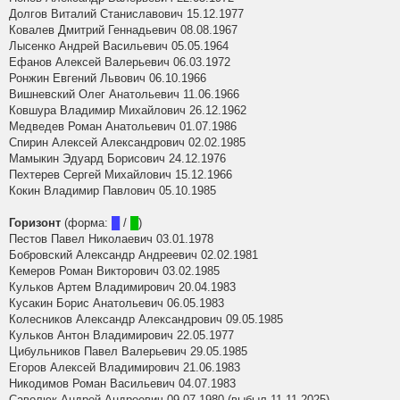
Долгов Виталий Станиславович 15.12.1977
Ковалев Дмитрий Геннадьевич 08.08.1967
Лысенко Андрей Васильевич 05.05.1964
Ефанов Алексей Валерьевич 06.03.1972
Ронжин Евгений Львович 06.10.1966
Вишневский Олег Анатольевич 11.06.1966
Ковшура Владимир Михайлович 26.12.1962
Медведев Роман Анатольевич 01.07.1986
Спирин Алексей Александрович 02.02.1985
Мамыкин Эдуард Борисович 24.12.1976
Пехтерев Сергей Михайлович 15.12.1966
Кокин Владимир Павлович 05.10.1985
Горизонт
(форма:
█
/
█
)
Пестов Павел Николаевич 03.01.1978
Бобровский Александр Андреевич 02.02.1981
Кемеров Роман Викторович 03.02.1985
Кульков Артем Владимирович 20.04.1983
Кусакин Борис Анатольевич 06.05.1983
Колесников Александр Александрович 09.05.1985
Кульков Антон Владимирович 22.05.1977
Цибульников Павел Валерьевич 29.05.1985
Егоров Алексей Владимирович 21.06.1983
Никодимов Роман Васильевич 04.07.1983
Саволюк Андрей Андреевич 09.07.1980 (выбыл 11.11.2025)