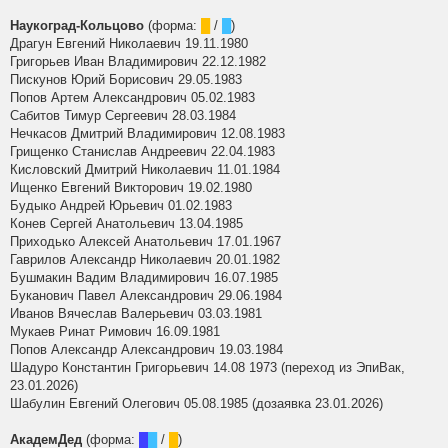
Наукоград-Кольцово
(форма:
█
/
█
)
Драгун Евгений Николаевич 19.11.1980
Григорьев Иван Владимирович 22.12.1982
Пискунов Юрий Борисович 29.05.1983
Попов Артем Александрович 05.02.1983
Сабитов Тимур Сергеевич 28.03.1984
Нечкасов Дмитрий Владимирович 12.08.1983
Грищенко Станислав Андреевич 22.04.1983
Кисловский Дмитрий Николаевич 11.01.1984
Ищенко Евгений Викторович 19.02.1980
Будыко Андрей Юрьевич 01.02.1983
Конев Сергей Анатольевич 13.04.1985
Приходько Алексей Анатольевич 17.01.1967
Гаврилов Александр Николаевич 20.01.1982
Бушмакин Вадим Владимирович 16.07.1985
Буканович Павел Александрович 29.06.1984
Иванов Вячеслав Валерьевич 03.03.1981
Мукаев Ринат Римович 16.09.1981
Попов Александр Александрович 19.03.1984
Шадуро Константин Григорьевич 14.08 1973 (переход из ЭпиВак,
23.01.2026)
Шабулин Евгений Олегович 05.08.1985 (дозаявка 23.01.2026)
АкадемДед
(форма:
█
█
/
█
)