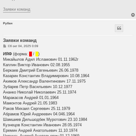
б
щ
е
Заявки команд
н
и
е
Рубан
Заявки команд
С
Сб окт 04, 2025 0:09
о
о
ИЯФ
(форма:
█
/
█
)
б
Микайылов Адил Исламович 01.11.1962г
щ
е
Каплин Виктор Иванович 02.08.1955
н
Беркаев Дмитрий Евгеньевич 26.06.1978
и
е
Казарин Константин Владимирович 10.08.1964
Акимов Александр Валентинович 17.11.1975
Зубарев Петр Васильевич 10.12.1977
Ананко Николай Николаевич 25.11.1974
Маракасов Андрей 01.01.1964
Мамонтов Андрей 21.05.1983
Раков Михаил Сергеевич 25.11.1979
Абрамов Юрий Андреевич 04.046.1964
Шамшиев Дильшодбек Муротович 23.10.1984
Кузнецов Константин Иванович 28.05.1974
Еремин Андрей Анатольевич 11.10.1974
Чернусь Андрей Анатольевич 01.12.1969