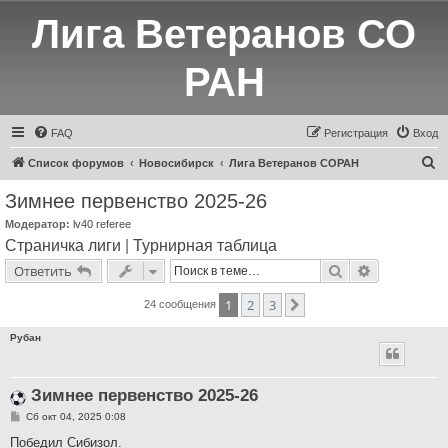
Лига Ветеранов СО
РАН
FAQ
Регистрация
Вход
П
Список форумов
Новосибирск
Лига Ветеранов СОРАН
о
Зимнее первенство 2025-26
и
Модератор:
lv40 referee
с
Страничка лиги
|
Турнирная таблица
к
Поиск
Расширенн
Ответить
1
2
3
След.
24 сообщения
Рубан
Зимнее первенство 2025-26
С
Сб окт 04, 2025 0:08
о
о
Победил Сибизол.