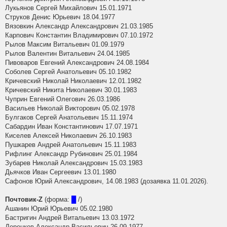
Лукьянов Сергей Михайлович 15.01.1971
Струков Денис Юрьевич 18.04.1977
Вязовкин Александр Александрович 21.03.1985
Карпович Константин Владимирович 07.10.1972
Рылов Максим Витальевич 01.09.1979
Рылов Валентин Витальевич 24.04.1985
Пивоваров Евгений Александрович 24.08.1984
Соболев Сергей Анатольевич 05.10.1982
Кричевский Николай Николаевич 12.01.1982
Кричевский Никита Николаевич 30.01.1983
Чуприн Евгений Олегович 26.03.1986
Васильев Николай Викторович 05.02.1978
Булгаков Сергей Анатольевич 15.11.1974
Сабардин Иван Константинович 17.07.1971
Киселев Алексей Николаевич 26.10.1983
Пушкарев Андрей Анатольевич 15.11.1983
Рифлинг Александр Рубинович 25.01.1984
Зубарев Николай Александрович 15.03.1983
Дьячков Иван Сергеевич 13.01.1980
Сафонов Юрий Александрович, 14.08.1983 (дозаявка 11.01.2026).
Почтовик-Z
(форма:
█
/)
Ашанин Юрий Юрьевич 05.02.1980
Бастригин Андрей Витальевич 13.03.1972
Деренков Александр Васильевич 26.09.1977