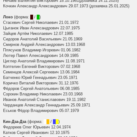
Нечаев Валентин Викторович 18.10.1981(дозаявка 14.11.2025)
Кочкин Александр Александрович 29.07.1973 (дозаявка 25.01.2025)
Локо
(форма:
█
/
█
)
Стасевич Сергей Николаевич 21.01.1972
Цыганок Иван Александрович 22.07.1975
Зайцев Артём Николаевич 12.07.1985
Сидоров Анатолий Васильевич 21.05.1969
Смирнов Андрей Александрович 13.03.1968
Плясунов Владимир Игоревич 01.06.1982
Лютер Павел Александрович 14.09.1985
Циглер Анатолий Владимирович 11.08.1971
Коптелин Евгений Викторович 07.02.1968
Семенцов Алексей Сергеевич 13.06.1984
Батченко Юрий Геннадьевич 23.05.1971
Коричко Виталий Викторович 31.12.1976
Фёдоров Сергей Анатольевич 06.08.1985
Сорокин Владимир Николаевич 23.03.1968
Иванов Анатолий Станиславович 19.11.1982
Черданцев Александр Геннадьевич 25.09.1971
Еськов Фёдор Владимирович 05.07.1979
Кин-Дза-Дза
(форма:
█
█
/
█
█
)
Федореев Олег Юрьевич 12.04.1974
Катков Сергей Иванович 12.10.1975