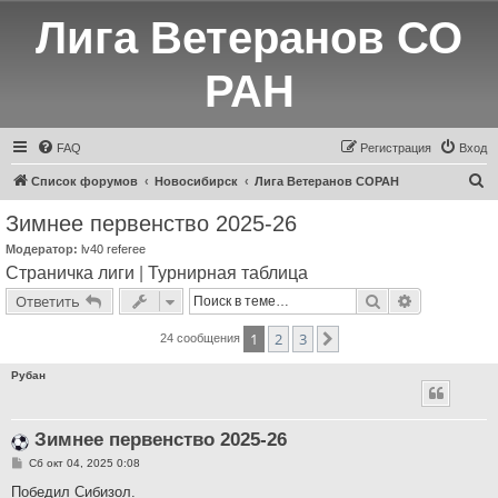
Лига Ветеранов СО
РАН
FAQ
Регистрация
Вход
П
Список форумов
Новосибирск
Лига Ветеранов СОРАН
о
Зимнее первенство 2025-26
и
Модератор:
lv40 referee
с
Страничка лиги
|
Турнирная таблица
к
Поиск
Расширенн
Ответить
1
2
3
След.
24 сообщения
Рубан
Зимнее первенство 2025-26
С
Сб окт 04, 2025 0:08
о
о
Победил Сибизол.