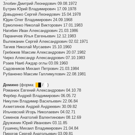
Злобин Дмитрий Леонидович 09.08.1972
Бутрин Юрий Владимирович 17.09.1978
Довыденко Сергей Леонидович 15.04.1978
Юдин Олег Владимирович 24.09.1968
Ермоленко Николай Викторович 17.01.1983
Нагибин Иван Александрович 21.03.1986
Параничев Илья Евгеньевич 12.12.1983
Вылежанин Сергей Александрович 02.02.1971
Тагиев Николай Мусаевич 15.10.1960
Гребежев Максим Александрович 20.07.1982
Чирко Александр Александрович 07.10.1983
Рзаев Наиб Аждар оглы 03.09.1960
Садовников Михаил Петрович 21.03.1984
Рубаненко Максим Галлимулович 22.08.1981
Домино
(форма:
█
█
/
█
)
Романюк Евгений Александрович 04.10.78
Фербер Андрей Владимирович 06.05.72
Никулин Владимир Васильевич 22.06.84
Ахметзянов Андрей Андреевич 30.09.82
Ильчевский Игорь Николаевич 04.02.71
Семенов Анатолий Валентинович 08.12.69
Дружинин Юрий Иванович 03.11.85
Гушинец Михаил Владимирович 21.04.84
Пирогов Сергей Анатольевич 03.09.81