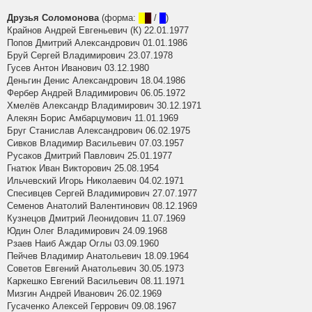
Друзья Соломонова
(форма:
█
█
/
█
)
Крайнов Андрей Евгеньевич (К) 22.01.1977
Попов Дмитрий Александрович 01.01.1986
Бруй Сергей Владимирович 23.07.1978
Гусев Антон Иванович 03.12.1980
Деньгин Денис Александрович 18.04.1986
Фербер Андрей Владимирович 06.05.1972
Хмелёв Александр Владимирович 30.12.1971
Алекян Борис Амбарцумович 11.01.1969
Бруг Станислав Александрович 06.02.1975
Сивков Владимир Васильевич 07.03.1957
Русаков Дмитрий Павлович 25.01.1977
Гнатюк Иван Викторович 25.08.1954
Ильчевский Игорь Николаевич 04.02.1971
Спесивцев Сергей Владимирович 27.07.1977
Семенов Анатолий Валентинович 08.12.1969
Кузнецов Дмитрий Леонидович 11.07.1969
Юдин Олег Владимирович 24.09.1968
Рзаев Наиб Аждар Оглы 03.09.1960
Пейчев Владимир Анатольевич 18.09.1964
Советов Евгений Анатольевич 30.05.1973
Каркешко Евгений Васильевич 08.11.1971
Мизгин Андрей Иванович 26.02.1969
Гусаченко Алексей Геррович 09.08.1967