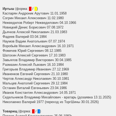
Иртыш
(форма:
█
/
█
)
Каспарян Андроник Арутович 11.01.1958
Согрин Михаил Алексеевич 11.02.1980
Нежведилов Роберт Нежведилович 04.10.1966
Новицкий Денис Борисович 07.08.1972
Дьячков Алексей Николаевич 21.03.1983
Фадеев Валерий 03.04.1984
Наумов Вадим Анатольевич 07.07.1974
Воробьёв Михаил Александрович 16.10.1971
Фомичев Юрий Сергеевич 08.12.1985
Шатохин Алексей Сергеевич 17.10.1983
Завьялов Владимир Викторович 30.04.1985
Размазин Алексей Львович 16.10.1984
Григорьев Владимир Иванович 27.12.1969
Иваненков Евгений Сергеевич 21.10.1980
Чертов Александр Николаевич 30.10.1981
Мальцев Анатолий Сергеевич 29.12.1984
Останин Виталий Евгеньевич 23.04.1986
Иванов Константин Александрович 14.05.1971
Седельников Владимир Михайлович - вратарь (дозаявка 13.11.2025)
Николаенко Валерий 1977 (переход из ТоргШины 30.01.2026)
Товарищ
(форма:
█
/
█
)
Пеплов Андрей Константинович 25.06.1983г