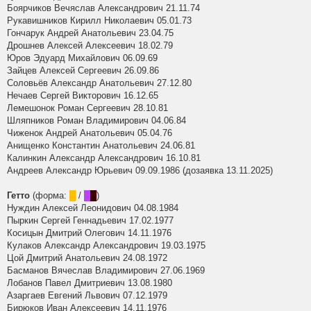
Боярчиков Вечяслав Александрович 21.11.74
Рукавишников Кирилл Николаевич 05.01.73
Гончарук Андрей Анатольевич 23.04.75
Дрошнев Алексей Алексеевич 18.02.79
Юров Эдуард Михайлович 06.09.69
Зайцев Алексей Сергеевич 26.09.86
Соловьёв Александр Анатольевич 27.12.80
Нечаев Сергей Викторович 16.12.65
Лемешонок Роман Сергеевич 28.10.81
Шляпников Роман Владимирович 04.06.84
Чиженок Андрей Анатольевич 05.04.76
Анищенко Константин Анатольевич 24.06.81
Калинкин Александр Александрович 16.10.81
Андреев Александр Юрьевич 09.09.1986 (дозаявка 13.11.2025)
Гетто
(форма:
█
/
█
█
)
Нуждин Алексей Леонидович 04.08.1984
Пыркин Сергей Геннадьевич 17.02.1977
Косицын Дмитрий Олегович 14.11.1976
Кулаков Александр Александрович 19.03.1975
Цой Дмитрий Анатольевич 24.08.1972
Басманов Вячеслав Владимирович 27.06.1969
Лобанов Павел Дмитриевич 13.08.1980
Азаргаев Евгений Львович 07.12.1979
Бирюков Иван Алексеевич 14.11.1976