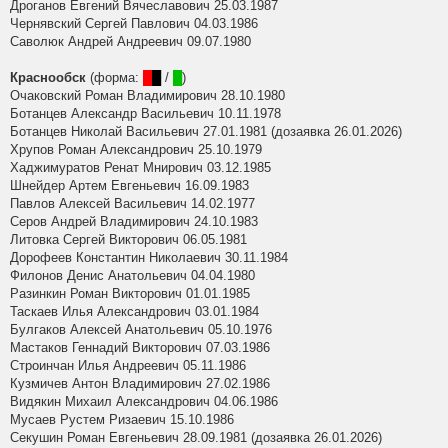
Дроганов Евгений Вячеславович 25.03.1987
Чернявский Сергей Павлович 04.03.1986
Саволюк Андрей Андреевич 09.07.1980
Краснообск
(форма:
█
█
/
█
)
Очаковский Роман Владимирович 28.10.1980
Ботанцев Александр Васильевич 10.11.1978
Ботанцев Николай Васильевич 27.01.1981 (дозаявка 26.01.2026)
Хрупов Роман Александрович 25.10.1979
Хаджимуратов Ренат Мнирович 03.12.1985
Шнейдер Артем Евгеньевич 16.09.1983
Павлов Алексей Васильевич 14.02.1977
Серов Андрей Владимирович 24.10.1983
Литовка Сергей Викторович 06.05.1981
Дорофеев Константин Николаевич 30.11.1984
Филонов Денис Анатольевич 04.04.1980
Разинкин Роман Викторович 01.01.1985
Таскаев Илья Александрович 03.01.1984
Булгаков Алексей Анатольевич 05.10.1976
Мастаков Геннадий Викторович 07.03.1986
Строинчан Илья Андреевич 05.11.1986
Кузмичев Антон Владимирович 27.02.1986
Видякин Михаил Александрович 04.06.1986
Мусаев Рустем Ризаевич 15.10.1986
Секушин Роман Евгеньевич 28.09.1981 (дозаявка 26.01.2026)