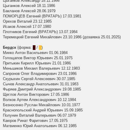
Цыганков Александр 18.11.1986
Цыганков Алексей 18.11.1986
Бакланов Алексей 28.06.1979
ПОМОРЦЕВ Евгений (ВРАТАРЬ) 17.03.1981
Орехов Виталий 23.12.1985
Исаков Алексей 17.07.1980
Плотников Евгений (ВРАТАРЬ) 13.07.1984
Теремецкий Евгений Михайлович 23.10.1986 (дозаявка 25.01.2025)
Бердск
(форма:
█
/
█
)
Минко Антон Васильевич 01.06.1984
Голощапов Виктор Юрьевич 25.01.1975
Притыкин Кирилл Юрьевич 21.01.1986
Меньшиков Михаил Валерьевич 12.12.1983
Сапронов Олег Владимирович 23.01.1986
Скурыхин Сергей Алексеевич 30.07.1985
Сычев Александр Анатольевич 31.01.1983
Фыряев Дмитрий Александрович 19.08.1985
Щеглов Антон Викторович 17.05.1986
Волков Артем Александрович 10.12.1984
Безносенко Руслан Михайлович 10.01.1977
Краснопольский Андрей Юрьевич 15.09.1985
Полунин Виталий Валерьевич 06.07.1979
Каюров Ринат Фаритович 17.05.1975
Матвиенко Юрий Анатольевич 06.12.1985