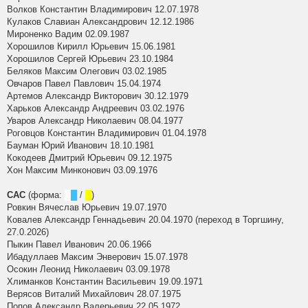
Волков Константин Владимирович 12.07.1978
Кулаков Славиан Александрович 12.12.1986
Мироненко Вадим 02.09.1987
Хорошилов Кирилл Юрьевич 15.06.1981
Хорошилов Сергей Юрьевич 23.10.1984
Беляков Максим Олегович 03.02.1985
Овчаров Павел Павлович 15.04.1974
Артемов Александр Викторович 30.12.1979
Харьков Александр Андреевич 03.02.1976
Уваров Александр Николаевич 08.04.1977
Роговцов Константин Владимирович 01.04.1978
Бауман Юрий Иванович 18.10.1981
Кокодеев Дмитрий Юрьевич 09.12.1975
Хон Максим Минконович 03.09.1976
САС
(форма:
█
█
/
█
)
Ровкин Вячеслав Юрьевич 19.07.1970
Ковалев Александр Геннадьевич 20.04.1970 (переход в Торгшину,
27.0.2026)
Пыкин Павел Иванович 20.06.1966
Ибадуллаев Максим Энверович 15.07.1978
Осокин Леонид Николаевич 03.09.1978
Хлиманков Константин Васильевич 19.09.1971
Верясов Виталий Михайлович 28.07.1975
Попов Александр Валерьевич 22.05.1972