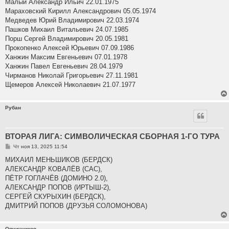
Малый Александр Ильич 22.01.1975
Мараховский Кирилл Александрович 05.05.1974
Медведев Юрий Владимирович 22.03.1974
Пашков Михаил Витальевич 24.07.1985
Порш Сергей Владимирович 20.05.1981
Прокопенко Алексей Юрьевич 07.09.1986
Ханжин Максим Евгеньевич 07.01.1978
Ханжин Павел Евгеньевич 28.04.1979
Чирманов Николай Григорьевич 27.11.1981
Щемеров Алексей Николаевич 21.07.1977
Рубан
ВТОРАЯ ЛИГА: СИМВОЛИЧЕСКАЯ СБОРНАЯ 1-ГО ТУРА
С
Чт ноя 13, 2025 11:54
о
о
МИХАИЛ МЕНЬШИКОВ (БЕРДСК)
б
АЛЕКСАНДР КОВАЛЁВ (САС),
щ
е
ПЁТР ГОГЛАЧЁВ (ДОМИНО 2.0),
н
АЛЕКСАНДР ПОПОВ (ИРТЫШ-2),
и
е
СЕРГЕЙ СКУРЫХИН (БЕРДСК),
ДМИТРИЙ ПОПОВ (ДРУЗЬЯ СОЛОМОНОВА)
Овчинников