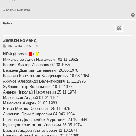
б
щ
е
Заявки команд
н
и
е
Рубан
Заявки команд
С
Сб окт 04, 2025 0:09
о
о
ИЯФ
(форма:
█
/
█
)
б
Микайылов Адил Исламович 01.11.1962г
щ
е
Каплин Виктор Иванович 02.08.1955
н
Беркаев Дмитрий Евгеньевич 26.06.1978
и
е
Казарин Константин Владимирович 10.08.1964
Акимов Александр Валентинович 17.11.1975
Зубарев Петр Васильевич 10.12.1977
Ананко Николай Николаевич 25.11.1974
Маракасов Андрей 01.01.1964
Мамонтов Андрей 21.05.1983
Раков Михаил Сергеевич 25.11.1979
Абрамов Юрий Андреевич 04.046.1964
Шамшиев Дильшодбек Муротович 23.10.1984
Кузнецов Константин Иванович 28.05.1974
Еремин Андрей Анатольевич 11.10.1974
Чернусь Андрей Анатольевич 01.12.1969