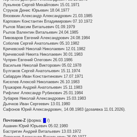
Лукьянов Сергей Михайлович 15.01.1971
Струков Денис Юрьевич 18.04.1977
Вязовкин Александр Александрович 21.03.1985
Карпович Константин Владимирович 07.10.1972
Рылов Максим Витальевич 01.09.1979
Рылов Валентин Витальевич 24.04.1985
Пивоваров Евгений Александрович 24.08.1984
Соболев Сергей Анатольевич 05.10.1982
Кричевский Николай Николаевич 12.01.1982
Кричевский Никита Николаевич 30.01.1983
Чуприн Евгений Олегович 26.03.1986
Васильев Николай Викторович 05.02.1978
Булгаков Сергей Анатольевич 15.11.1974
Сабардин Иван Константинович 17.07.1971
Киселев Алексей Николаевич 26.10.1983
Пушкарев Андрей Анатольевич 15.11.1983
Рифлинг Александр Рубинович 25.01.1984
Зубарев Николай Александрович 15.03.1983
Дьячков Иван Сергеевич 13.01.1980
Сафонов Юрий Александрович, 14.08.1983 (дозаявка 11.01.2026).
Почтовик-Z
(форма:
█
/)
Ашанин Юрий Юрьевич 05.02.1980
Бастригин Андрей Витальевич 13.03.1972
Деренков Александр Васильевич 26.09.1977