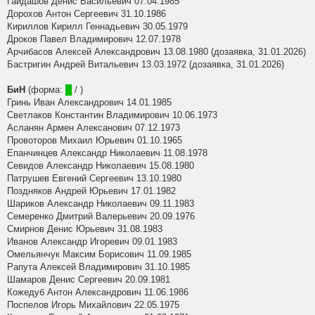
Гайдашов Денис Васильевич 07.04.1985
Дорохов Антон Сергеевич 31.10.1986
Кириллов Кирилл Геннадьевич 30.05.1979
Дроков Павел Владимирович 12.07.1978
Арчибасов Алексей Александрович 13.08.1980 (дозаявка, 31.01.2026)
Бастригин Андрей Витальевич 13.03.1972 (дозаявка, 31.01.2026)
БиН
(форма:
█
/ )
Гринь Иван Александрович 14.01.1985
Светлаков Константин Владимирович 10.06.1973
Асланян Армен Алексанович 07.12.1973
Провоторов Михаил Юрьевич 01.10.1965
Епанчинцев Александр Николаевич 11.08.1978
Севидов Александр Николаевич 15.08.1980
Патрушев Евгений Сергеевич 13.10.1980
Поздняков Андрей Юрьевич 17.01.1982
Шариков Александр Николаевич 09.11.1983
Семеренко Дмитрий Валерьевич 20.09.1976
Смирнов Денис Юрьевич 31.08.1983
Иванов Александр Игоревич 09.01.1983
Омельянчук Максим Борисович 11.09.1985
Рапута Алексей Владимирович 31.10.1985
Шамаров Денис Сергеевич 20.09.1981
Кожедуб Антон Александрович 11.06.1986
Поспелов Игорь Михайлович 22.05.1975