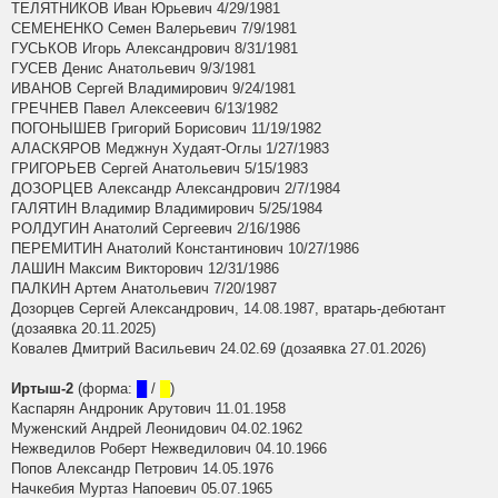
ТЕЛЯТНИКОВ Иван Юрьевич 4/29/1981
СЕМЕНЕНКО Семен Валерьевич 7/9/1981
ГУСЬКОВ Игорь Александрович 8/31/1981
ГУСЕВ Денис Анатольевич 9/3/1981
ИВАНОВ Сергей Владимирович 9/24/1981
ГРЕЧНЕВ Павел Алексеевич 6/13/1982
ПОГОНЫШЕВ Григорий Борисович 11/19/1982
АЛАСКЯРОВ Меджнун Худаят-Оглы 1/27/1983
ГРИГОРЬЕВ Сергей Анатольевич 5/15/1983
ДОЗОРЦЕВ Александр Александрович 2/7/1984
ГАЛЯТИН Владимир Владимирович 5/25/1984
РОЛДУГИН Анатолий Сергеевич 2/16/1986
ПЕРЕМИТИН Анатолий Константинович 10/27/1986
ЛАШИН Максим Викторович 12/31/1986
ПАЛКИН Артем Анатольевич 7/20/1987
Дозорцев Сергей Александрович, 14.08.1987, вратарь-дебютант
(дозаявка 20.11.2025)
Ковалев Дмитрий Васильевич 24.02.69 (дозаявка 27.01.2026)
Иртыш-2
(форма:
█
/
█
)
Каспарян Андроник Арутович 11.01.1958
Муженский Андрей Леонидович 04.02.1962
Нежведилов Роберт Нежведилович 04.10.1966
Попов Александр Петрович 14.05.1976
Начкебия Муртаз Напоевич 05.07.1965