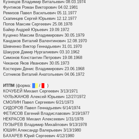
Кузнецов Владимир Витальевич 08.03.1974
Фунтиков Роман Викторович 04.02.1981
Ремизов Павел Васильевич 05.11.1977
Скапинцев Сергей Юрьевич 12.12.1977
Попов Максим Сергеевич 25.08.1978
Байер Андрей Юрьевич 19.09.1972
Куценко Максим Владимирович 30.05.1979
Кандаков Виталий Валентинович 12.08.1970
Шевченко Виктор Геннадьевич 31.01.1970
Шакуров Дамир Нургалиевич 03.10.1962
Симонов Константин Петрович 19.08.1968
Чеканов Яков Иванович 30.05.1973
Костюрин Денис Владимирович 23.06.1968
Сотников Виталий Анатольевич 04.06.1972
ИТПМ
(форма:
█
█
/
█
█
)
КОЧУБЕЙ Михаил Сергеевич 3/13/1971
ЧУЛЬЖАНОВ Алексей Юрьевич 12/27/1972
СМОЛИН Павел Сергеевич 6/21/1973
СИДОРОВ Павел Геннадьевич 6/14/1974
ФЕТИСОВ Евгений Владиславович 3/19/1977
НЕКРАСОВ Михаил Алексеевич 1/31/1978
ПУЗЫРЕВ Владимир Михайлович 9/13/1978
ЮШИН Александр Валерьевич 3/13/1980
БАХАРЕВ Юрий Сергеевич 4/12/1980