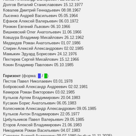
Долгов Виталий Станиславович 15.12.1977
Ковалев Дмитрий Геннадьевич 08.08.1967
Лысенко Андрей Васильевич 05.05.1964
Ефанов Алексей Валерьевич 06.03.1972
Ронжин Евгений Львович 06.10.1966
Вишневский Олег Анатольевич 11.06.1966
Ковшура Владимир Михайлович 26.12.1962
Медведев Роман Анатольевич 01.07.1986
Спирин Алексей Александрович 02.02.1985
Мамыкин Эдуард Борисович 24.12.1976
Пехтерев Сергей Михайлович 15.12.1966
Кокин Владимир Павлович 05.10.1985
Горизонт
(форма:
█
/
█
)
Пестов Павел Николаевич 03.01.1978
Бобровский Александр Андреевич 02.02.1981
Кемеров Роман Викторович 03.02.1985
Кульков Артем Владимирович 20.04.1983
Кусакин Борис Анатольевич 06.05.1983
Колесников Александр Александрович 09.05.1985
Кульков Антон Владимирович 22.05.1977
Цибульников Павел Валерьевич 29.05.1985
Егоров Алексей Владимирович 21.06.1983
Никодимов Роман Васильевич 04.07.1983
Саволюк Андрей Андреевич 09.07.1980 (выбыл 11.11.2025)