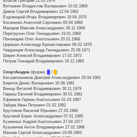
Власов Григорий 12.03.1974
Ветошкин Владислав Валерьевич 10.02.1969
Димов Сергей Владимирович 12.04.1962
Ендовицкий Игорь Владимирович 18.04.1970
Косиненко Анатолий Сергеевич 05.04.1969
Макаров Максим Александрович 30.11.1969
Перетрухин Олег Геннадьевич 19.01.1969
Пономарев Олег Анатольевич 20.01.1966
Церешко Александр Брониславович 06.02.1970
Черданцев Александр Геннадьевич 25.09.1971
Ширин Алексей Владимирович 17.02.1972
Петров Геннадий Владимирович 18.12.1965
СпортАкадем
(форма:
█
/
█
)
Бесшапошников Дмитрий Александрович 29.04.1981
Бирюля Денис Валерьевич 16.08.1981
Виншу Виталий Владимирович 30.11.1979
Гавриш Евгений Владимирович 30.01.1981
Ефремов Герман Анатольевич 01.03.1987
Зайцев Иван Петрович 01.02.1982
Кругляков Василий Юрьевич 27.03.1966
Круговой Борис Александрович 07.01.1985
Кузминых Андрей Анатольевич 27.04.1977
Кузьмичев Антон Владимирович 27.02.1986
Мазнев Сергей Александрович 19.09.1983