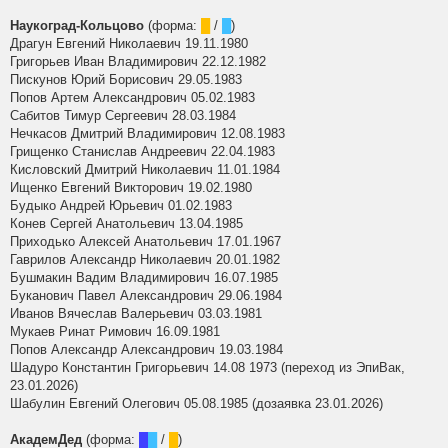
Наукоград-Кольцово
(форма:
█
/
█
)
Драгун Евгений Николаевич 19.11.1980
Григорьев Иван Владимирович 22.12.1982
Пискунов Юрий Борисович 29.05.1983
Попов Артем Александрович 05.02.1983
Сабитов Тимур Сергеевич 28.03.1984
Нечкасов Дмитрий Владимирович 12.08.1983
Грищенко Станислав Андреевич 22.04.1983
Кисловский Дмитрий Николаевич 11.01.1984
Ищенко Евгений Викторович 19.02.1980
Будыко Андрей Юрьевич 01.02.1983
Конев Сергей Анатольевич 13.04.1985
Приходько Алексей Анатольевич 17.01.1967
Гаврилов Александр Николаевич 20.01.1982
Бушмакин Вадим Владимирович 16.07.1985
Буканович Павел Александрович 29.06.1984
Иванов Вячеслав Валерьевич 03.03.1981
Мукаев Ринат Римович 16.09.1981
Попов Александр Александрович 19.03.1984
Шадуро Константин Григорьевич 14.08 1973 (переход из ЭпиВак,
23.01.2026)
Шабулин Евгений Олегович 05.08.1985 (дозаявка 23.01.2026)
АкадемДед
(форма:
█
█
/
█
)