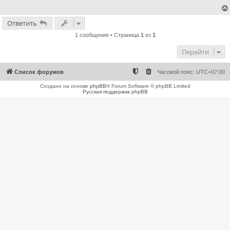
е
н
и
Ответить
е
1 сообщение • Страница
1
из
1
Перейти
Список форумов
Часовой пояс:
UTC+07:00
Создано на основе
phpBB
® Forum Software © phpBB Limited
Русская поддержка phpBB