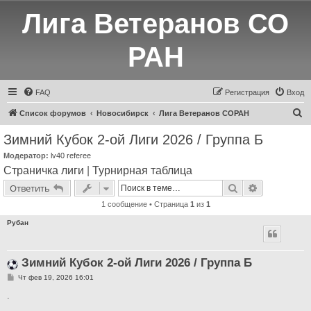
Лига Ветеранов СО
РАН
FAQ
Регистрация
Вход
П
Список форумов
Новосибирск
Лига Ветеранов СОРАН
о
Зимний Кубок 2-ой Лиги 2026 / Группа Б
и
Модератор:
lv40 referee
с
Страничка лиги
|
Турнирная таблица
к
Поиск
Расширенн
Ответить
1 сообщение • Страница
1
из
1
Рубан
Зимний Кубок 2-ой Лиги 2026 / Группа Б
С
Чт фев 19, 2026 16:01
о
о
.
б
щ