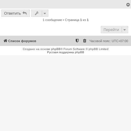
е
н
и
Ответить
е
1 сообщение • Страница
1
из
1
Перейти
Список форумов
Часовой пояс:
UTC+07:00
Создано на основе
phpBB
® Forum Software © phpBB Limited
Русская поддержка phpBB