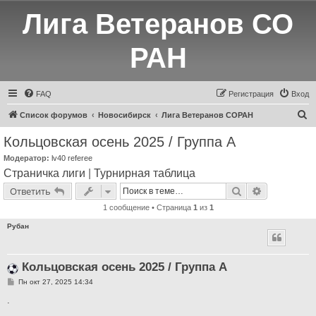
Лига Ветеранов СО
РАН
FAQ
Регистрация
Вход
П
Список форумов
Новосибирск
Лига Ветеранов СОРАН
о
Кольцовская осень 2025 / Группа А
и
Модератор:
lv40 referee
с
Страничка лиги
|
Турнирная таблица
к
Поиск
Расширенн
Ответить
1 сообщение • Страница
1
из
1
Рубан
Кольцовская осень 2025 / Группа А
С
Пн окт 27, 2025 14:34
о
о
.
б
щ