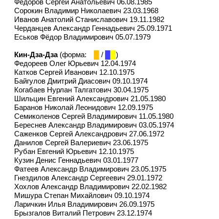
Фёдоров Сергей Анатольевич 06.08.1985
Сорокин Владимир Николаевич 23.03.1968
Иванов Анатолий Станиславович 19.11.1982
Черданцев Александр Геннадьевич 25.09.1971
Еськов Фёдор Владимирович 05.07.1979
Кин-Дза-Дза
(форма:
█
█
/
█
█
)
Федореев Олег Юрьевич 12.04.1974
Катков Сергей Иванович 12.10.1975
Байгулов Дмитрий Диасович 09.10.1974
Когабаев Нурлан Талгатович 30.04.1975
Шильцин Евгений Александрович 21.05.1980
Баранов Николай Леонидович 12.09.1975
Семиколенов Сергей Владимирович 11.05.1980
Береснев Александр Владимирович 03.05.1974
Саженков Сергей Александрович 27.06.1972
Данилов Сергей Валериевич 23.06.1975
Рубан Евгений Юрьевич 12.10.1975
Кузин Денис Геннадьевич 03.01.1977
Фатеев Александр Владимирович 23.05.1975
Гнездилов Александр Сергеевич 29.01.1972
Хохлов Александр Владимирович 22.02.1982
Мишура Степан Михайлович 09.10.1974
Ларичкин Илья Владимирович 26.09.1975
Брызгалов Виталий Петрович 23.12.1974