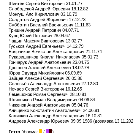
Шинтёв Сергей Викторович 31.01.77
Слободской Андрей Юрьевич 18.12.82
Монгуш Аяс Кириллович 03.10.79
Солдатов Андрей Жоржович 17.12.73
Субботин Василий Васильевич 11.11.63
Тришин Андрей Петрович 04.07.71
Кунц Юрий Петрович 28.04.67
Чащин Максим Викторович 13.02.77
Гуськов Андрей Евгеньевич 14.12.79
Боярчиков Вечяслав Александрович 21.11.74
Рукавишников Кирилл Николаевич 05.01.73
Гончарук Андрей Анатольевич 23.04.75
Дрошнев Алексей Алексеевич 18.02.79
Юров Эдуард Михайлович 06.09.69
Зайцев Алексей Сергеевич 26.09.86
Соловьёв Александр Анатольевич 27.12.80
Нечаев Сергей Викторович 16.12.65
Лемешонок Роман Сергеевич 28.10.81
Шляпников Роман Владимирович 04.06.84
Чиженок Андрей Анатольевич 05.04.76
Анищенко Константин Анатольевич 24.06.81
Калинкин Александр Александрович 16.10.81
Андреев Александр Юрьевич 09.09.1986 (дозаявка 13.11.202
Гетто
(форма:
█
/
█
█
)