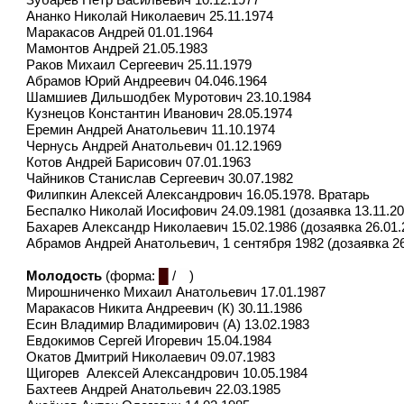
Зубарев Петр Васильевич 10.12.1977
Ананко Николай Николаевич 25.11.1974
Маракасов Андрей 01.01.1964
Мамонтов Андрей 21.05.1983
Раков Михаил Сергеевич 25.11.1979
Абрамов Юрий Андреевич 04.046.1964
Шамшиев Дильшодбек Муротович 23.10.1984
Кузнецов Константин Иванович 28.05.1974
Еремин Андрей Анатольевич 11.10.1974
Чернусь Андрей Анатольевич 01.12.1969
Котов Андрей Барисович 07.01.1963
Чайников Станислав Сергеевич 30.07.1982
Филипкин Алексей Александрович 16.05.1978. Вратарь
Беспалко Николай Иосифович 24.09.1981 (дозаявка 13.11.20
Бахарев Александр Николаевич 15.02.1986 (дозаявка 26.01.
Абрамов Андрей Анатольевич, 1 сентября 1982 (дозаявка 26
Молодость
(форма:
█
/
█
)
Мирошниченко Михаил Анатольевич 17.01.1987
Маракасов Никита Андреевич (К) 30.11.1986
Есин Владимир Владимирович (А) 13.02.1983
Евдокимов Сергей Игоревич 15.04.1984
Окатов Дмитрий Николаевич 09.07.1983
Щигорев Алексей Александрович 10.05.1984
Бахтеев Андрей Анатольевич 22.03.1985