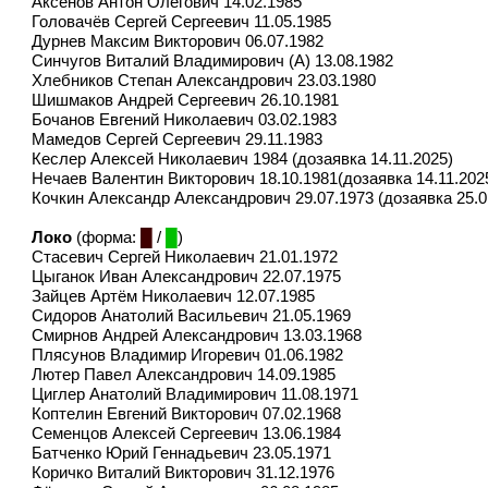
Аксёнов Антон Олегович 14.02.1985
Головачёв Сергей Сергеевич 11.05.1985
Дурнев Максим Викторович 06.07.1982
Синчугов Виталий Владимирович (А) 13.08.1982
Хлебников Степан Александрович 23.03.1980
Шишмаков Андрей Сергеевич 26.10.1981
Бочанов Евгений Николаевич 03.02.1983
Мамедов Сергей Сергеевич 29.11.1983
Кеслер Алексей Николаевич 1984 (дозаявка 14.11.2025)
Нечаев Валентин Викторович 18.10.1981(дозаявка 14.11.202
Кочкин Александр Александрович 29.07.1973 (дозаявка 25.0
Локо
(форма:
█
/
█
)
Стасевич Сергей Николаевич 21.01.1972
Цыганок Иван Александрович 22.07.1975
Зайцев Артём Николаевич 12.07.1985
Сидоров Анатолий Васильевич 21.05.1969
Смирнов Андрей Александрович 13.03.1968
Плясунов Владимир Игоревич 01.06.1982
Лютер Павел Александрович 14.09.1985
Циглер Анатолий Владимирович 11.08.1971
Коптелин Евгений Викторович 07.02.1968
Семенцов Алексей Сергеевич 13.06.1984
Батченко Юрий Геннадьевич 23.05.1971
Коричко Виталий Викторович 31.12.1976