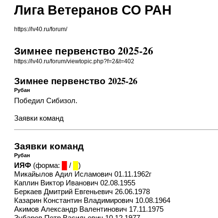
Лига Ветеранов СО РАН
https://lv40.ru/forum/
Зимнее первенство 2025-26
https://lv40.ru/forum/viewtopic.php?f=2&t=402
Зимнее первенство 2025-26
Рубан
Победил Сибизол.
Заявки команд
Заявки команд
Рубан
ИЯФ
(форма:
█
/
█
)
Микайылов Адил Исламович 01.11.1962г
Каплин Виктор Иванович 02.08.1955
Беркаев Дмитрий Евгеньевич 26.06.1978
Казарин Константин Владимирович 10.08.1964
Акимов Александр Валентинович 17.11.1975