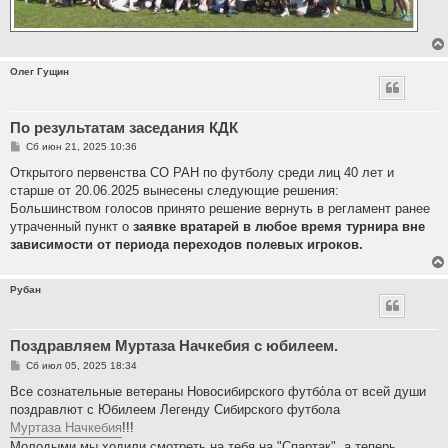
Олег Гущин
По результатам заседания КДК
С
Сб июн 21, 2025 10:36
о
о
Открытого первенства СО РАН по футболу среди лиц 40 лет и
б
старше от 20.06.2025 вынесены следующие решения:
щ
е
Большинством голосов принято решение вернуть в регламент ранее
н
утраченный пункт о
заявке вратарей в любое время турнира вне
и
е
зависимости от периода переходов полевых игроков.
Рубан
Поздравляем Муртаза Начкебия с юбилеем.
С
Сб июл 05, 2025 18:34
о
о
Все сознательные ветераны Новосибирского футбо́ла от всей души
б
поздравлют с Юбилеем Легенду Сибирского футбола
щ
е
Муртаза Начкебия
!!!
н
Молодыми мы ходили смотреть на тебя на "Спартак", а теперь