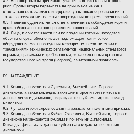
8.2. Все спортсмены принимают участие в играх на свой страх и
риск. Организаторы первенства не принимают на себя
ответственность за жизнь и здоровье участников соревнований, а
также за возможные телесные повреждения во время соревнований.
8.3. Главный судья является ответственным за соблюдение норм и
правил безопасности при проведении соревнований.
8.4. Лица, в собственности или во владении которых находятся
объекты спорта, обеспечивают надлежащее техническое
оборудование мест проведения мероприятия в соответствии с
требованиями технических регламентов, национальных стандартов,
нормами, правилами и требованиями, установленными органами
государственного контроля (надзора), санитарными правилами.
IX. НАГРАЖДЕНИЕ
9.1. Команды-победители Суперлиги, Высшей лиги, Первого
дивизиона, а также команды, занявшие второе и третье места в
данных лигах и дивизионе, награждаются кубками, игроки команд –
медалями.
9.2. Лучшие игроки соревнований награждаются памятными призами.
9.3. Команды-победители Кубков Суперлиги, Высшей лиги, Первого
дивизиона награждаются кубками и почётными дипломами.
Команды- финалисты данных Кубков награждаются почётными
дипломами.