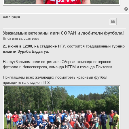
Олег Гущин
Уважаемые ветераны лиги СОРАН и любители футбола!
С
Ср июн 18, 2025 19:08
о
о
21 июня в 12:00, на стадионе НГУ
, состоится традиционный т
урнир
б
памяти Зураба Бадзагуа.
щ
е
н
На футбольном поле встретятся Сборная команда ветеранов
и
е
футбола г. Новосибирска, команда ИТПМ и команда Почтовик.
Приглашаем всех желающих посмотреть красивый футбол,
приходите на стадион НГУ.