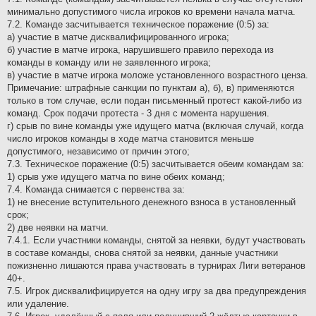
минимально допустимого числа игроков ко времени начала матча.
7.2. Команде засчитывается техническое поражение (0:5) за:
а) участие в матче дисквалифицированного игрока;
б) участие в матче игрока, нарушившего правило перехода из
команды в команду или не заявленного игрока;
в) участие в матче игрока моложе установленного возрастного ценза.
Примечание: штрафные санкции по пунктам а), б), в) применяются
только в том случае, если подан письменный протест какой-либо из
команд. Срок подачи протеста - 3 дня с момента нарушения.
г) срыв по вине команды уже идущего матча (включая случай, когда
число игроков команды в ходе матча становится меньше
допустимого, независимо от причин этого;
7.3. Техническое поражение (0:5) засчитывается обеим командам за:
1) срыв уже идущего матча по вине обеих команд;
7.4. Команда снимается с первенства за:
1) не внесение вступительного денежного взноса в установленный
срок;
2) две неявки на матчи.
7.4.1. Если участники команды, снятой за неявки, будут участвовать
в составе команды, снова снятой за неявки, данные участники
пожизненно лишаются права участвовать в турнирах Лиги ветеранов
40+.
7.5. Игрок дисквалифицируется на одну игру за два предупреждения
или удаление.