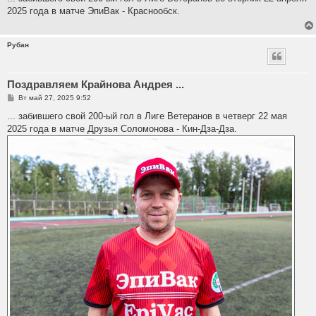
б
2025 года в матче ЭпиВак - Краснообск.
щ
е
н
и
Рубан
е
Поздравляем Крайнова Андрея ...
С
Вт май 27, 2025 9:52
о
о
... забившего свой 200-ый гол в Лиге Ветеранов в четверг 22 мая
б
2025 года в матче Друзья Соломонова - Кин-Дза-Дза.
щ
е
н
и
е