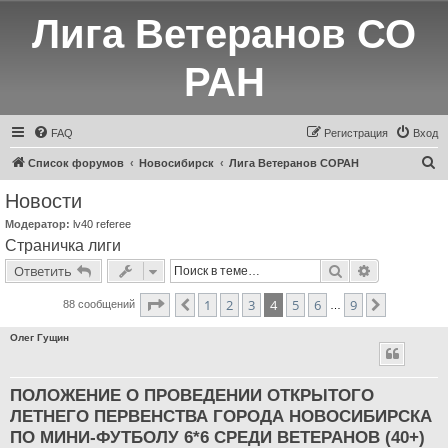
Лига Ветеранов СО
РАН
FAQ
Регистрация
Вход
П
Список форумов
Новосибирск
Лига Ветеранов СОРАН
о
Новости
и
Модератор:
lv40 referee
с
Страничка лиги
к
Поиск
Расширенн
Ответить
Страница
4
из
9
1
2
3
4
5
6
9
Пред.
След.
88 сообщений
…
Олег Гущин
ПОЛОЖЕНИЕ О ПРОВЕДЕНИИ ОТКРЫТОГО
ЛЕТНЕГО ПЕРВЕНСТВА ГОРОДА НОВОСИБИРСКА
ПО МИНИ-ФУТБОЛУ 6*6 СРЕДИ ВЕТЕРАНОВ (40+)