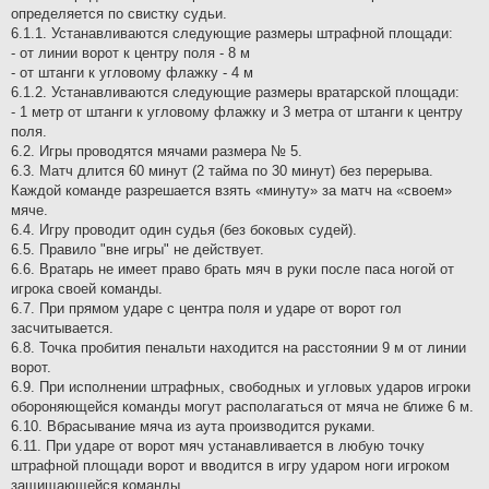
определяется по свистку судьи.
6.1.1. Устанавливаются следующие размеры штрафной площади:
- от линии ворот к центру поля - 8 м
- от штанги к угловому флажку - 4 м
6.1.2. Устанавливаются следующие размеры вратарской площади:
- 1 метр от штанги к угловому флажку и 3 метра от штанги к центру
поля.
6.2. Игры проводятся мячами размера № 5.
6.3. Матч длится 60 минут (2 тайма по 30 минут) без перерыва.
Каждой команде разрешается взять «минуту» за матч на «своем»
мяче.
6.4. Игру проводит один судья (без боковых судей).
6.5. Правило "вне игры" не действует.
6.6. Вратарь не имеет право брать мяч в руки после паса ногой от
игрока своей команды.
6.7. При прямом ударе с центра поля и ударе от ворот гол
засчитывается.
6.8. Точка пробития пенальти находится на расстоянии 9 м от линии
ворот.
6.9. При исполнении штрафных, свободных и угловых ударов игроки
обороняющейся команды могут располагаться от мяча не ближе 6 м.
6.10. Вбрасывание мяча из аута производится руками.
6.11. При ударе от ворот мяч устанавливается в любую точку
штрафной площади ворот и вводится в игру ударом ноги игроком
защищающейся команды.