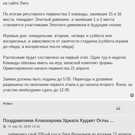
б
на сайте Лиги.
щ
е
н
По итогам регулярного первенства 2 команды, занявшие 15 и 16
и
е
места, покидают Элитный дивизион, а занявшие 1 и 2 места
становятся участниками Элитного дивизиона в будущем сезоне.
Игровые дни: понедельник, вторник, четверг и суббота или
воскресенье, в зависимости от занятости стадиона (суббота играем
до обеда, в воскресенье после обеда).
Расписание будет составлено на первый этап. Один тур в неделю.
Команды обязаны иметь на игру запасной комплект формы.
Ориентировочно начало первенства 21 апреля.
Заявки должны быть поданы до 5.05. Переходы и дозаявки
разрешены по окончании первого этапа и до начала второго. Взнос за
участие необходимо сдать до 12.05.
Рубан
Поздравляем Аласкярова Уджата Худаят Оглы ...
С
Чт апр 24, 2025 13:42
о
о
... забившего свой 200-ый гол в Лиге Ветеранов во вторник 22 апреля