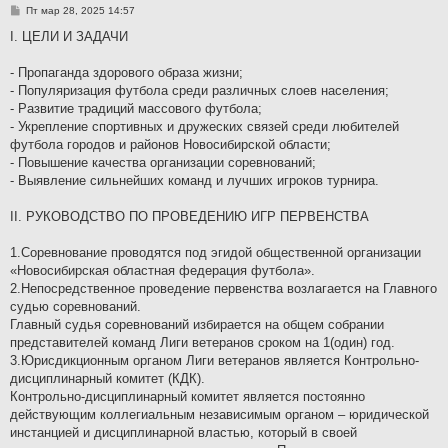
С
Пт мар 28, 2025 14:57
о
о
I. ЦЕЛИ И ЗАДАЧИ
б
щ
е
- Пропаганда здорового образа жизни;
н
- Популяризация футбола среди различных слоев населения;
и
е
- Развитие традиций массового футбола;
- Укрепление спортивных и дружеских связей среди любителей
футбола городов и районов Новосибирской области;
- Повышение качества организации соревнований;
- Выявление сильнейших команд и лучших игроков турнира.
II. РУКОВОДСТВО ПО ПРОВЕДЕНИЮ ИГР ПЕРВЕНСТВА
1.Соревнование проводятся под эгидой общественной организации
«Новосибирская областная федерация футбола».
2.Непосредственное проведение первенства возлагается на Главного
судью соревнований.
Главный судья соревнований избирается на общем собрании
представителей команд Лиги ветеранов сроком на 1(один) год.
3.Юрисдикционным органом Лиги ветеранов является Контрольно-
дисциплинарный комитет (КДК).
Контрольно-дисциплинарный комитет является постоянно
действующим коллегиальным независимым органом – юридической
инстанцией и дисциплинарной властью, который в своей