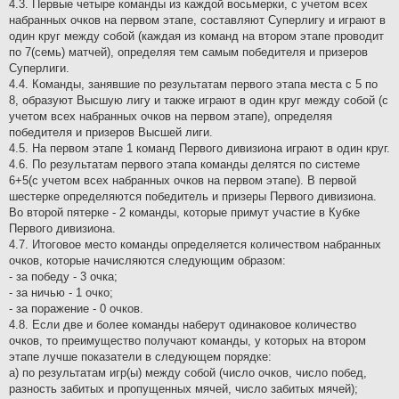
4.3. Первые четыре команды из каждой восьмерки, с учетом всех
набранных очков на первом этапе, составляют Суперлигу и играют в
один круг между собой (каждая из команд на втором этапе проводит
по 7(семь) матчей), определяя тем самым победителя и призеров
Суперлиги.
4.4. Команды, занявшие по результатам первого этапа места с 5 по
8, образуют Высшую лигу и также играют в один круг между собой (с
учетом всех набранных очков на первом этапе), определяя
победителя и призеров Высшей лиги.
4.5. На первом этапе 1 команд Первого дивизиона играют в один круг.
4.6. По результатам первого этапа команды делятся по системе
6+5(с учетом всех набранных очков на первом этапе). В первой
шестерке определяются победитель и призеры Первого дивизиона.
Во второй пятерке - 2 команды, которые примут участие в Кубке
Первого дивизиона.
4.7. Итоговое место команды определяется количеством набранных
очков, которые начисляются следующим образом:
- за победу - 3 очка;
- за ничью - 1 очко;
- за поражение - 0 очков.
4.8. Если две и более команды наберут одинаковое количество
очков, то преимущество получают команды, у которых на втором
этапе лучше показатели в следующем порядке:
а) по результатам игр(ы) между собой (число очков, число побед,
разность забитых и пропущенных мячей, число забитых мячей);