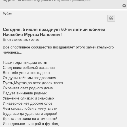
Рубан
Сегодня, 5 июля празднует 60-ти летний юбилей
Начкебия Муртаз Напоевич!
С
Сб июл 05, 2025 20:15
о
о
Всё спортивное сообщество поздравляет этого замечательного
б
человека….
щ
е
н
Наши годы птицами летят
и
е
След неистребимый оставляя
Вот тебе уже и шестьдесят
От души тебя мы поздравляем!
Пусть,Муртаз,во всех делах твоих
Охраняет свет родного дома
Радует внимание родных
Уважение близких и знакомых
И,наверное,нет дороже слов,
Чем слова любви в минуты эти
Будь всегда удачлив и здоров!
До ста лет живи на этом свете!
И по-дольше ты играй в футбол,