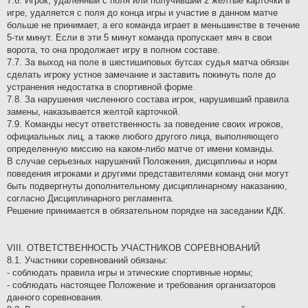
7.6. Игрок, удалённый с поля или получивший 2 жёлтые карточки в
игре, удаляется с поля до конца игры и участие в данном матче
больше не принимает, а его команда играет в меньшинстве в течение
5-ти минут. Если в эти 5 минут команда пропускает мяч в свои
ворота, то она продолжает игру в полном составе.
7.7. За выход на поле в шестишиповых бутсах судья матча обязан
сделать игроку устное замечание и заставить покинуть поле до
устранения недостатка в спортивной форме.
7.8. За нарушения численного состава игрок, нарушивший правила
замены, наказывается желтой карточкой.
7.9. Команды несут ответственность за поведение своих игроков,
официальных лиц, а также любого другого лица, выполняющего
определенную миссию на каком-либо матче от имени команды.
В случае серьезных нарушений Положения, дисциплины и норм
поведения игроками и другими представителями команд они могут
быть подвергнуты дополнительному дисциплинарному наказанию,
согласно Дисциплинарного регламента.
Решение принимается в обязательном порядке на заседании КДК.
VIII. ОТВЕТСТВЕННОСТЬ УЧАСТНИКОВ СОРЕВНОВАНИЙ
8.1. Участники соревнований обязаны:
- соблюдать правила игры и этические спортивные нормы;
- соблюдать настоящее Положение и требования организаторов
данного соревнования.