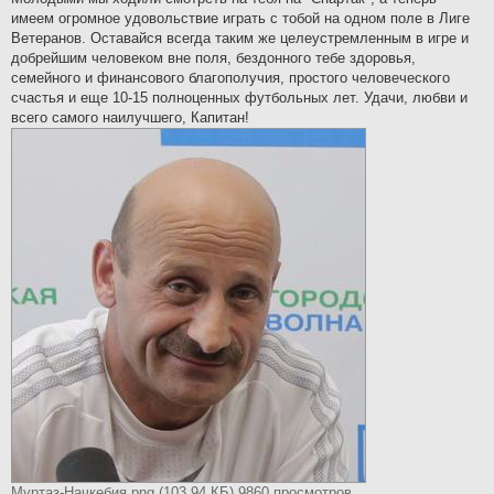
и
е
имеем огромное удовольствие играть с тобой на одном поле в Лиге
Ветеранов. Оставайся всегда таким же целеустремленным в игре и
добрейшим человеком вне поля, бездонного тебе здоровья,
семейного и финансового благополучия, простого человеческого
счастья и еще 10-15 полноценных футбольных лет. Удачи, любви и
всего самого наилучшего, Капитан!
Муртаз-Начкебия.png (103.94 КБ) 9860 просмотров