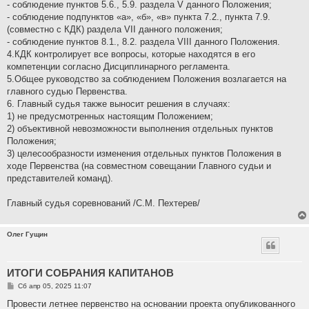
- соблюдение пунктов 5.6., 5.9. раздела V данного Положения;
- соблюдение подпунктов «а», «б», «в» пункта 7.2., пункта 7.9.
(совместно с КДК) раздела VII данного положения;
- соблюдение пунктов 8.1., 8.2. раздела VIII данного Положения.
4.КДК контролирует все вопросы, которые находятся в его
компетенции согласно Дисциплинарного регламента.
5.Общее руководство за соблюдением Положения возлагается на
главного судью Первенства.
6. Главный судья также выносит решения в случаях:
1) не предусмотренных настоящим Положением;
2) объективной невозможности выполнения отдельных пунктов
Положения;
3) целесообразности изменения отдельных пунктов Положения в
ходе Первенства (на совместном совещании Главного судьи и
представителей команд).
Главный судья соревнований /С.М. Пехтерев/
Олег Гущин
ИТОГИ СОБРАНИЯ КАПИТАНОВ
С
Сб апр 05, 2025 11:07
о
о
Провести летнее первенство на основании проекта опубликованного