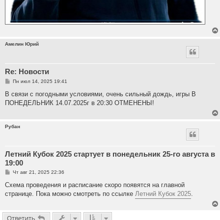
Амелин Юрий
Re: Новости
С
Пн июл 14, 2025 19:41
о
о
В связи с погодными условиями, очень сильный дождь, игры В
б
ПОНЕДЕЛЬНИК 14.07.2025г в 20:30 ОТМЕНЕНЫ!
щ
е
н
и
Рубан
е
Летний Кубок 2025 стартует в понедельник 25-го августа в
19:00
С
Чт авг 21, 2025 22:36
о
о
Схема проведения и расписание скоро появятся на главной
б
странице. Пока можно смотреть по ссылке
Летний Кубок 2025
.
щ
е
н
и
Ответить
е