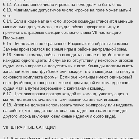
6.12. Установленное число игроков на поле должно быть 6 чел.
6.13. Минимально допустимое число игроков на поле может быть 4
чел.
6.14. Если в ходе матча число игроков команды становится меньше
минимально допустимого, то судья обязан прекратить игру и
применить штрафные санкции согласно главы VII настоящего
Положения.
6.15. Число замен не ограничено. Разрешаются обратные замены.
Замены производятся во время игры в районе центральной зоны.
6.16. Каждая команда обязана выходить на поле в футболках или
накидках одного цвета. В случае их отсутствия у некоторых игроков
судья матча вправе не допустить их к игре. Команды должны иметь
запасной комплект футболок или накидок, отличающихся по цвету от
основного комплекта формы. Если обе команды имеют одинаковый
цвет футболок, то вопрос о смене формы одной из команд решает
судья матча путем жеребьевки с капитанами команд.
6.17. Цвет экипировки вратаря каждой из команд, участвующих в
матче, должен отличаться от экипировки остальных игроков.
6.18. Игрок не должен использовать такую экипировку или надевать
на себя то, что представляет опасность для него самого или для
другого игрока (включая ювелирные изделия любого вида).
VII. ШТРАФНЫЕ САНКЦИИ
7.1. Команде (командам) засчитывается неявка в случае отсутствия