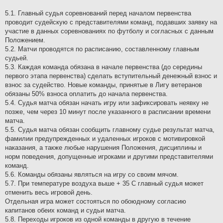
5.1. Главный судья соревнований перед началом первенства
проводит судейскую с представителями команд, подавших заявку на
участие в данных соревнованиях по футболу и согласных с данным
Положением.
5.2. Матчи проводятся по расписанию, составленному главным
судьей.
5.3. Каждая команда обязана в начале первенства (до середины
первого этапа первенства) сделать вступительный денежный взнос и
взнос за судейство. Новые команды, принятые в Лигу ветеранов
обязаны 50% взноса оплатить до начала первенства.
5.4. Судья матча обязан начать игру или зафиксировать неявку не
позже, чем через 10 минут после указанного в расписании времени
матча.
5.5. Судья матча обязан сообщить главному судье результат матча,
фамилии предупрежденных и удаленных игроков с мотивировкой
наказания, а также любые нарушения Положения, дисциплины и
норм поведения, допущенные игроками и другими представителями
команд.
5.6. Команды обязаны являться на игру со своим мячом.
5.7. При температуре воздуха выше + 35 С главный судья может
отменить весь игровой день.
Отдельная игра может состояться по обоюдному согласию
капитанов обеих команд и судьи матча.
5.8. Переходы игроков из одной команды в другую в течение