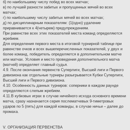
б) по наибольшему числу побед во всех матчах;
в) по лучшей разности забитых и пропущенных мячей во всех
матчах;
г) по наибольшему числу забитых мячей во всех матчах;
д) по дисциплинарным показателям: (1(одно) удаление
приравнивается к 4(четырем) предупреждениям.
Пpи равенстве всех этих показателей места команд определяются
жребием.
Для определения первого места в итоговой турнирной таблице при
равенстве очков и всех вышеперечисленных показателей, у двух и
более команд, победитель определяется в дополнительном матче
или матчах. Условия и место проведения дополнительного матча
(матчей) определяет главный судья.
4.9. После окончания первенств Суперлиги, Высшей лиги и Первого
дивизиона как отдельные турниры разыгрывается Кубки Суперлиги,
Высшей лиги и Первого дивизиона.
4.10. Особенность данных турниров: соперники в каждом раунде
определяются слепым жребием.
4.11.В кубковых играх в случае ничейного исхода основного времени
матча, сразу назначается серия послематчевых 9-тиметровых
ударов по 5 (пять) для каждой команды, в случае ничьи – далее до
промаха.
V. ОРГАНИЗАЦИЯ ПЕРВЕНСТВА