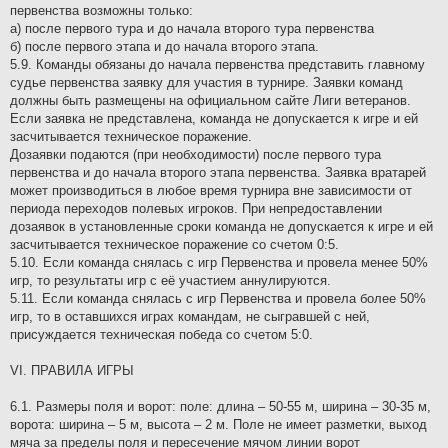
первенства возможны только:
а) после первого тура и до начала второго тура первенства
б) после первого этапа и до начала второго этапа.
5.9. Команды обязаны до начала первенства представить главному
судье первенства заявку для участия в турнире. Заявки команд
должны быть размещены на официальном сайте Лиги ветеранов.
Если заявка не представлена, команда не допускается к игре и ей
засчитывается техническое поражение.
Дозаявки подаются (при необходимости) после первого тура
первенства и до начала второго этапа первенства. Заявка вратарей
может производиться в любое время турнира вне зависимости от
периода переходов полевых игроков. При непредоставлении
дозаявок в установленные сроки команда не допускается к игре и ей
засчитывается техническое поражение со счетом 0:5.
5.10. Если команда снялась с игр Первенства и провела менее 50%
игр, то результаты игр с её участием аннулируются.
5.11. Если команда снялась с игр Первенства и провела более 50%
игр, то в оставшихся играх командам, не сыгравшей с ней,
присуждается техническая победа со счетом 5:0.
VI. ПРАВИЛА ИГРЫ
6.1. Размеры поля и ворот: поле: длина – 50-55 м, ширина – 30-35 м,
ворота: ширина – 5 м, высота – 2 м. Поле не имеет разметки, выход
мяча за пределы поля и пересечение мячом линии ворот