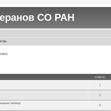
теранов СО РАН
Н 50+
лиги
иренный поиск
ОТВЕТЫ
1
3
рнирная таблица
0