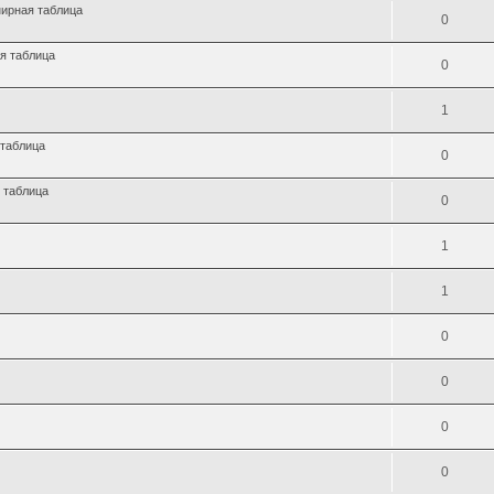
нирная таблица
0
я таблица
0
1
 таблица
0
 таблица
0
1
1
0
0
0
0