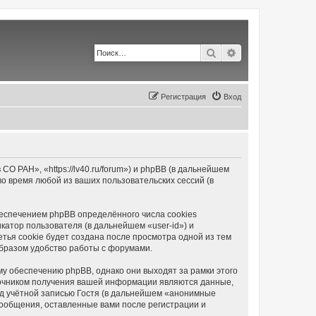
Поиск
Расширенный по
Регистрация
Вход
 РАН», «https://lv40.ru/forum») и phpBB (в дальнейшем
 время любой из ваших пользовательских сессий (в
еспечением phpBB определённого числа cookies
атор пользователя (в дальнейшем «user-id») и
тья cookie будет создана после просмотра одной из тем
бразом удобство работы с форумами.
у обеспечению phpBB, однако они выходят за рамки этого
точником получения вашей информации являются данные,
д учётной записью Гостя (в дальнейшем «анонимные
сообщения, оставленные вами после регистрации и