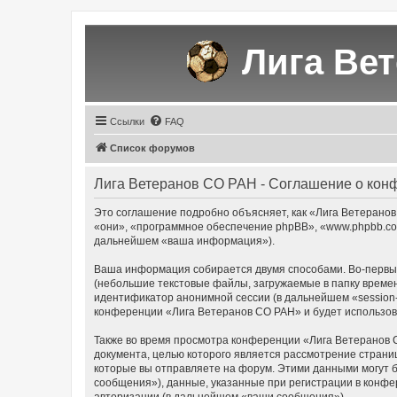
Лига Ве
Ссылки
FAQ
Список форумов
Лига Ветеранов СО РАН - Соглашение о кон
Это соглашение подробно объясняет, как «Лига Ветеранов 
«они», «программное обеспечение phpBB», «www.phpbb.com
дальнейшем «ваша информация»).
Ваша информация собирается двумя способами. Во-первых
(небольшие текстовые файлы, загружаемые в папку времен
идентификатор анонимной сессии (в дальнейшем «session-
конференции «Лига Ветеранов СО РАН» и будет использов
Также во время просмотра конференции «Лига Ветеранов С
документа, целью которого является рассмотрение стран
которые вы отправляете на форум. Этими данными могут 
сообщения»), данные, указанные при регистрации в конфе
авторизации (в дальнейшем «ваши сообщения»).