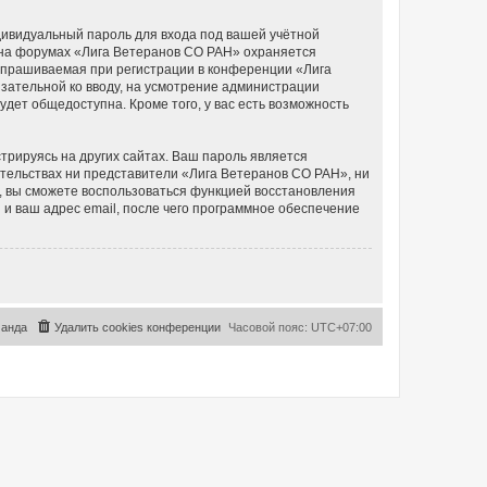
дивидуальный пароль для входа под вашей учётной
и на форумах «Лига Ветеранов СО РАН» охраняется
апрашиваемая при регистрации в конференции «Лига
язательной ко вводу, на усмотрение администрации
дет общедоступна. Кроме того, у вас есть возможность
рируясь на других сайтах. Ваш пароль является
оятельствах ни представители «Лига Ветеранов СО РАН», ни
си, вы сможете воспользоваться функцией восстановления
 ваш адрес email, после чего программное обеспечение
анда
Удалить cookies конференции
Часовой пояс:
UTC+07:00