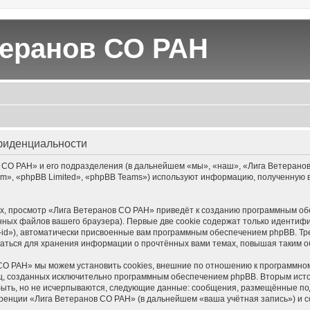
теранов СО РАН
фиденциальности
СО РАН» и его подразделения (в дальнейшем «мы», «наш», «Лига Ветеранов СО
», «phpBB Limited», «phpBB Teams») используют информацию, полученную во
, просмотр «Лига Ветеранов СО РАН» приведёт к созданию программным об
ных файлов вашего браузера). Первые две cookie содержат только идентифик
id»), автоматически присвоенные вам программным обеспечением phpBB. Тре
аться для хранения информации о прочтённых вами темах, повышая таким о
О РАН» мы можем установить cookies, внешние по отношению к программном
иц, созданных исключительно программным обеспечением phpBB. Вторым ис
быть, но не исчерпываются, следующие данные: сообщения, размещённые по
ренции «Лига Ветеранов СО РАН» (в дальнейшем «ваша учётная запись») и 