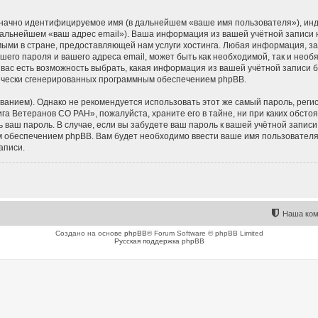
означно идентифицируемое имя (в дальнейшем «ваше имя пользователя»), ин
 дальнейшем «ваш адрес email»). Ваша информация из вашей учётной запис
ми в стране, предоставляющей нам услуги хостинга. Любая информация, з
его пароля и вашего адреса email, может быть как необходимой, так и необ
ас есть возможность выбрать, какая информация из вашей учётной записи бу
тически сгенерированных программным обеспечением phpBB.
ием). Однако не рекомендуется использовать этот же самый пароль, регист
га Ветеранов СО РАН», пожалуйста, храните его в тайне, ни при каких обст
ть ваш пароль. В случае, если вы забудете ваш пароль к вашей учётной запи
обеспечением phpBB. Вам будет необходимо ввести ваше имя пользователя и
аписи.
Наша ком
Создано на основе
phpBB
® Forum Software © phpBB Limited
Русская поддержка phpBB