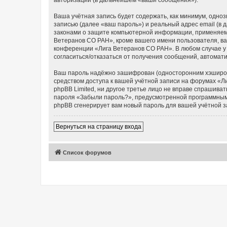
Ваша учётная запись будет содержать, как минимум, одн
записью (далее «ваш пароль») и реальный адрес email (в
законами о защите компьютерной информации, применяемы
Ветеранов СО РАН», кроме вашего имени пользователя, ваш
конференции «Лига Ветеранов СО РАН». В любом случае у в
согласиться/отказаться от получения сообщений, автома
Ваш пароль надёжно зашифрован (односторонним хэширован
средством доступа к вашей учётной записи на форумах «Ли
phpBB Limited, ни другое третье лицо не вправе спрашива
пароля «Забыли пароль?», предусмотренной программным 
phpBB сгенерирует вам новый пароль для вашей учётной з
Вернуться на страницу входа
Список форумов