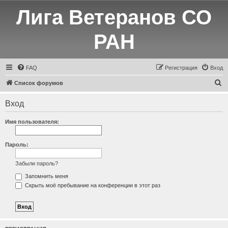
Лига Ветеранов СО
РАН
FAQ
Регистрация
Вход
П
Список форумов
о
Вход
и
с
Имя пользователя:
к
Пароль:
Забыли пароль?
Запомнить меня
Скрыть моё пребывание на конференции в этот раз