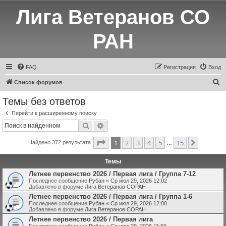
Лига Ветеранов СО
РАН
FAQ
Регистрация
Вход
П
Список форумов
о
Темы без ответов
и
Перейти к расширенному поиску
с
Поиск
Расширенный поиск
к
Страница
1
из
15
1
2
3
4
5
15
След.
Найдено 372 результата
…
Темы
Летнее первенство 2026 / Первая лига / Группа 7-12
Последнее сообщение
Рубан
«
Ср июл 29, 2026 12:02
Добавлено в форуме
Лига Ветеранов СОРАН
Летнее первенство 2026 / Первая лига / Группа 1-6
Последнее сообщение
Рубан
«
Ср июл 29, 2026 12:00
Добавлено в форуме
Лига Ветеранов СОРАН
Летнее первенство 2026 / Первая лига
Последнее сообщение
Рубан
«
Ср июл 29, 2026 11:56