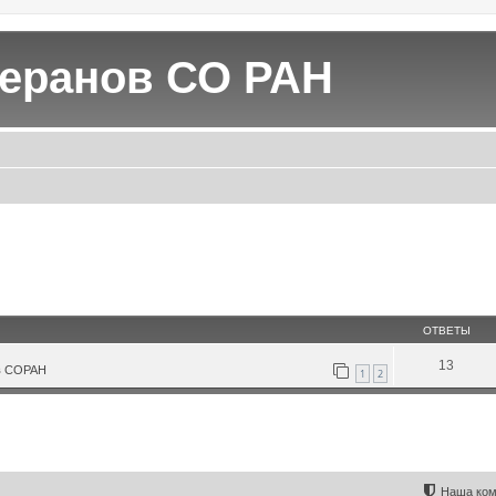
теранов СО РАН
ОТВЕТЫ
13
в СОРАН
1
2
Наша ком