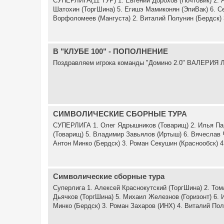
СУПЕРЛИГА(11 ТУР) 1. Евгений Дорохов (Почтовик) 2. А
Шатохин (ТоргШина) 5. Егишэ Мамиконян (ЭпиВак) 6. 
Ворфоломеев (Мангуста) 2. Виталий Полунин (Бердск) 
В "КЛУБЕ 100" - ПОПОЛНЕНИЕ
Поздравляем игрока команды "Домино 2.0" ВАЛЕРИЯ 
СИМВОЛИЧЕСКИЕ СБОРНЫЕ ТУРА
СУПЕРЛИГА 1. Олег Ядрышников (Товарищ) 2. Илья Пар
(Товарищ) 5. Владимир Завьялов (Иртыш) 6. Вячеслав 
Антон Минко (Бердск) 3. Роман Секушин (Краснообск) 4.
Символические сборные тура
Суперлига 1. Алексей Краснокутский (ТоргШина) 2. То
Дьячков (ТоргШина) 5. Михаил Железнов (Горизонт) 6.
Минко (Бердск) 3. Роман Захаров (ИНХ) 4. Виталий Полу