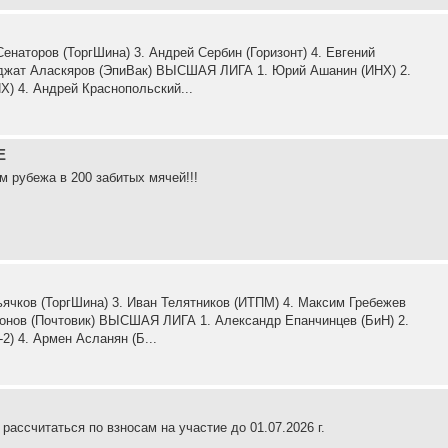
наторов (ТоргШина) 3. Андрей Сербин (Горизонт) 4. Евгений
 Уджат Аласкяров (ЭпиВак) ВЫСШАЯ ЛИГА 1. Юрий Ашанин (ИНХ) 2.
Х) 4. Андрей Краснопольский...
Е
 рубежа в 200 забитых мячей!!!
ячков (ТоргШина) 3. Иван Телятников (ИТПМ) 4. Максим Гребежев
фонов (Почтовик) ВЫСШАЯ ЛИГА 1. Александр Епанчинцев (БиН) 2.
2) 4. Армен Асланян (Б...
ассчитаться по взносам на участие до 01.07.2026 г.