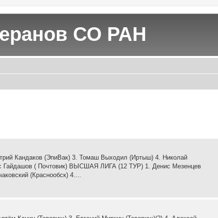
теранов СО РАН
трий Кандаков (ЭпиВак) 3. Томаш Выходил (Иртыш) 4. Николай
ис Гайдашов ( Почтовик) ВЫСШАЯ ЛИГА (12 ТУР) 1. Денис Мезенцев
ковский (Краснообск) 4....