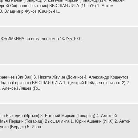
ртём Канин (Товарищ) 3. Евгений Миркин (Товарищ)(2) 4. Алексей
Сергей Сафонов (Почтовик) ВЫСШАЯ ЛИГА (11 ТУР) 1. Артём
3. Владимир Жуков (Сибирь-Н...
ЛЮБИМКИНА со вступлением в "КЛУБ 100"!
аничев (ЭпиВак) 3. Никита Жилин (Домино) 4. Александр Кошеутов
Чадов (Горизонт) ВЫСШАЯ ЛИГА 1. Дмитрий Шейдаев (Горизонт-2) 2.
 Алексей Ляшев (Го...
маш Выходил (Иртыш) 3. Евгений Миркин (Товарищ) 4. Алексей
 Илья Першин (Товарищ) Высшая лига 1. Юрий Ашанин (ИНХ) 2. Антон
нин (Бердск) 5. Иван...