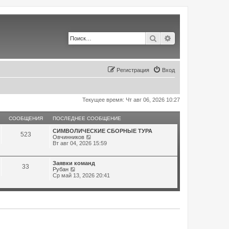
Поиск
Расширенный по
Регистрация
Вход
Текущее время: Чт авг 06, 2026 10:27
СООБЩЕНИЯ
ПОСЛЕДНЕЕ СООБЩЕНИЕ
СИМВОЛИЧЕСКИЕ СБОРНЫЕ ТУРА
523
П
Овчинников
е
Вт авг 04, 2026 15:59
р
е
й
Заявки команд
33
т
П
Рубан
и
е
Ср май 13, 2026 20:41
к
р
п
е
о
й
с
т
л
и
е
к
д
п
н
о
е