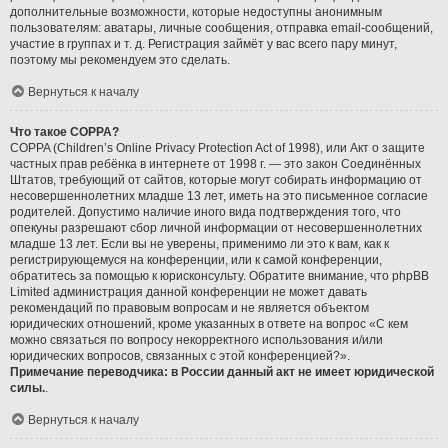
дополнительные возможности, которые недоступны анонимным
пользователям: аватары, личные сообщения, отправка email-сообщений,
участие в группах и т. д. Регистрация займёт у вас всего пару минут,
поэтому мы рекомендуем это сделать.
Вернуться к началу
Что такое COPPA?
COPPA (Children’s Online Privacy Protection Act of 1998), или Акт о защите
частных прав ребёнка в интернете от 1998 г. — это закон Соединённых
Штатов, требующий от сайтов, которые могут собирать информацию от
несовершеннолетних младше 13 лет, иметь на это письменное согласие
родителей. Допустимо наличие иного вида подтверждения того, что
опекуны разрешают сбор личной информации от несовершеннолетних
младше 13 лет. Если вы не уверены, применимо ли это к вам, как к
регистрирующемуся на конференции, или к самой конференции,
обратитесь за помощью к юрисконсульту. Обратите внимание, что phpBB
Limited администрация данной конференции не может давать
рекомендаций по правовым вопросам и не является объектом
юридических отношений, кроме указанных в ответе на вопрос «С кем
можно связаться по вопросу некорректного использования и/или
юридических вопросов, связанных с этой конференцией?».
Примечание переводчика: в России данный акт не имеет юридической
силы.
.
Вернуться к началу