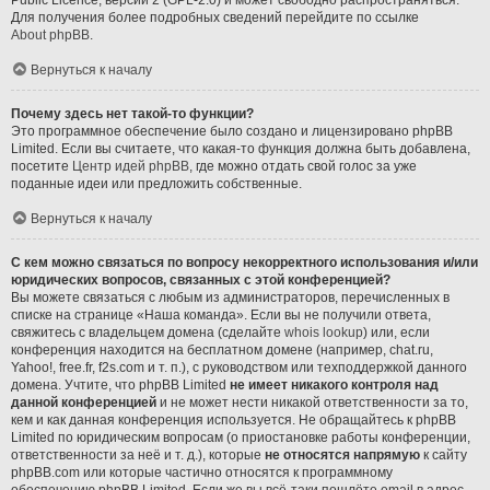
Public Licence, версии 2 (GPL-2.0) и может свободно распространяться.
Для получения более подробных сведений перейдите по ссылке
About phpBB
.
Вернуться к началу
Почему здесь нет такой-то функции?
Это программное обеспечение было создано и лицензировано phpBB
Limited. Если вы считаете, что какая-то функция должна быть добавлена,
посетите
Центр идей phpBB
, где можно отдать свой голос за уже
поданные идеи или предложить собственные.
Вернуться к началу
С кем можно связаться по вопросу некорректного использования и/или
юридических вопросов, связанных с этой конференцией?
Вы можете связаться с любым из администраторов, перечисленных в
списке на странице «Наша команда». Если вы не получили ответа,
свяжитесь с владельцем домена (сделайте
whois lookup
) или, если
конференция находится на бесплатном домене (например, chat.ru,
Yahoo!, free.fr, f2s.com и т. п.), с руководством или техподдержкой данного
домена. Учтите, что phpBB Limited
не имеет никакого контроля над
данной конференцией
и не может нести никакой ответственности за то,
кем и как данная конференция используется. Не обращайтесь к phpBB
Limited по юридическим вопросам (о приостановке работы конференции,
ответственности за неё и т. д.), которые
не относятся напрямую
к сайту
phpBB.com или которые частично относятся к программному