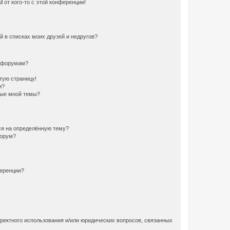
 от кого-то с этой конференции!
й в списках моих друзей и недругов?
и форумам?
стую страницу!
и?
ные мной темы?
ься на определённую тему?
форум?
ференции?
рректного использования и/или юридических вопросов, связанных