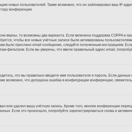
ию новых пользователей. Также возможно, что он заблокировал ваш IP-адре
атору конференции.
они верны, то возможны два варианта. Если включена поддержка COPPA и при 
уется, чтобы все новые учётные записи были активированы пользователями
ам было прислано email-сообщение, следуйте полученным инструкциям. Если
пам-фильтром. Если вы уверены, что ввели правильный адрес email, попробу
едитесь, что вы правильно вводите имя пользователя и пароль. Если данные
Также возможно, что допущена ошибка в конфигурации конференции, свяжитес
вал или удалил вашу учётную запись. Кроме того, многие конференции перио
ных. Если это произошло, попробуйте зарегистрироваться снова и активнее 