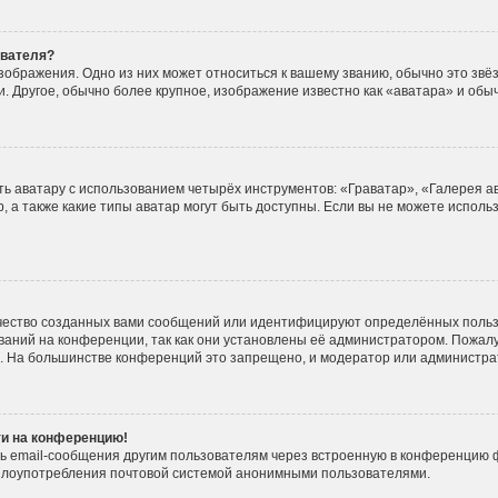
ователя?
зображения. Одно из них может относиться к вашему званию, обычно это звёзд
. Другое, обычно более крупное, изображение известно как «аватара» и обы
ь аватару с использованием четырёх инструментов: «Граватар», «Галерея а
, а также какие типы аватар могут быть доступны. Если вы не можете испол
чество созданных вами сообщений или идентифицируют определённых польз
аний на конференции, так как они установлены её администратором. Пожал
е. На большинстве конференций это запрещено, и модератор или администра
ти на конференцию!
ь email-сообщения другим пользователям через встроенную в конференцию ф
ь злоупотребления почтовой системой анонимными пользователями.