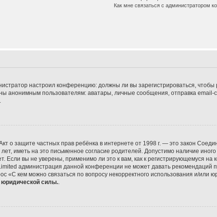
Как мне связаться с администратором 
дминистратор настроил конференцию: должны ли вы зарегистрироваться, чтобы
 анонимным пользователям: аватары, личные сообщения, отправка email-сооб
.
 или Акт о защите частных прав ребёнка в интернете от 1998 г. — это закон Со
т, иметь на это письменное согласие родителей. Допустимо наличие иного
 Если вы не уверены, применимо ли это к вам, как к регистрирующемуся на 
Limited администрация данной конференции не может давать рекомендаций 
ос «С кем можно связаться по вопросу некорректного использования и/или ю
т юридической силы.
.