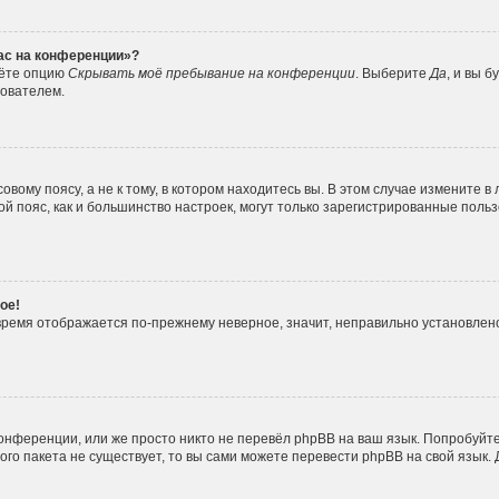
час на конференции»?
дёте опцию
Скрывать моё пребывание на конференции
. Выберите
Да
, и вы 
зователем.
вому поясу, а не к тому, в котором находитесь вы. В этом случае измените в 
овой пояс, как и большинство настроек, могут только зарегистрированные пол
ое!
о время отображается по-прежнему неверное, значит, неправильно установле
онференции, или же просто никто не перевёл phpBB на ваш язык. Попробуйт
вого пакета не существует, то вы сами можете перевести phpBB на свой язы