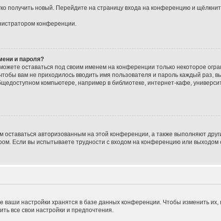
егко получить новый. Перейдите на страницу входа на конференцию и щёлкни
инистратором конференции.
мени и пароля?
сможете оставаться под своим именем на конференции только некоторое огран
 чтобы вам не приходилось вводить имя пользователя и пароль каждый раз, 
щедоступном компьютере, например в библиотеке, интернет-кафе, университе
ам оставаться авторизованным на этой конференции, а также выполняют друг
ом. Если вы испытываете трудности с входом на конференцию или выходом с
е ваши настройки хранятся в базе данных конференции. Чтобы изменить их,
ить все свои настройки и предпочтения.