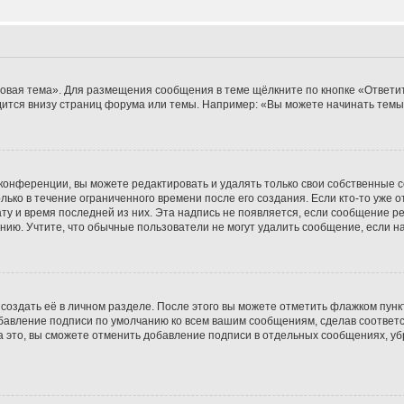
овая тема». Для размещения сообщения в теме щёлкните по кнопке «Ответит
ится внизу страниц форума или темы. Например: «Вы можете начинать темы»
конференции, вы можете редактировать и удалять только свои собственные 
ько в течение ограниченного времени после его создания. Если кто-то уже 
дату и время последней из них. Эта надпись не появляется, если сообщение 
ию. Учтите, что обычные пользователи не могут удалить сообщение, если на 
создать её в личном разделе. После этого вы можете отметить флажком пун
обавление подписи по умолчанию ко всем вашим сообщениям, сделав соотве
а это, вы сможете отменить добавление подписи в отдельных сообщениях, у